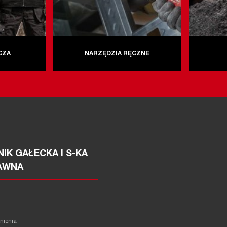
CZA
NARZĘDZIA RĘCZNE
IK GAŁECKA I S-KA
AWNA
żnienia