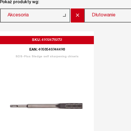
Pokaż produkty wg:
×
Akcesoria
Dłutowanie
SKU: 4932478272
EAN: 4058546344498
SDS-Plus Sledge self sharpening chisels