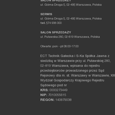
SALON SPRZEDAŻY
ul. Górna Droga 5, 02-495 Warszawa, Polska
SERWIS
ul. Górna Droga 5, 02-495 Warszawa, Polska
tel.
574 938 000
SALON SPRZEDAŻY
ul. Puławska 280, 02-819 Warszawa, Polska
Otwarte: pon - pt 08:00-17:00
ECT Technik Gałecka i S-Ka Spółka Jawna z
siedzibą w Warszawie przy ul. Puławskiej 280,
02-819 Warszawa, wpisana do rejestru
przedsiębiorców prowadzonego przez Sąd
Rejonowy dla m. st. Warszawy w Warszawie, XIII
Wydział Gospodarczy Krajowego Rejestru
Sądowego pod nr
KRS:
0000273449
NIP:
7010055615
REGON:
140879038