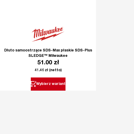
Dłuto samoostrzące SDS-Max płaskie SDS-Plus
SLEDGE™ Milwaukee
51.00
zł
41.46
zł
(netto)
Wybierz wariant