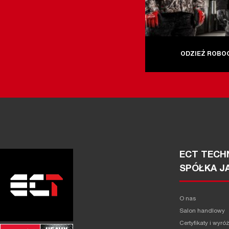
ODZIEŻ ROBO
ECT TECHN
SPÓŁKA J
O nas
Salon handlowy
Certyfikaty i wyró