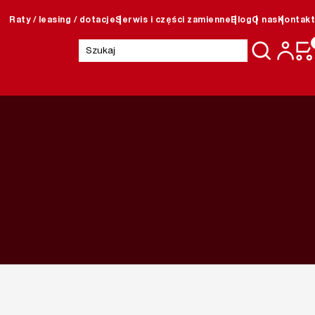
Raty / leasing / dotacje
Serwis i części zamienne
Blog
O nas
Kontakt
Szukaj: