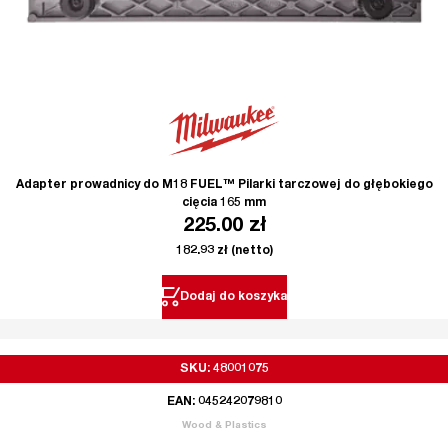
Adapter prowadnicy do M18 FUEL™ Pilarki tarczowej do głębokiego
cięcia 165 mm
225.00
zł
182.93
zł
(netto)
Dodaj do koszyka
SKU: 48001075
EAN: 045242079810
Wood & Plastics