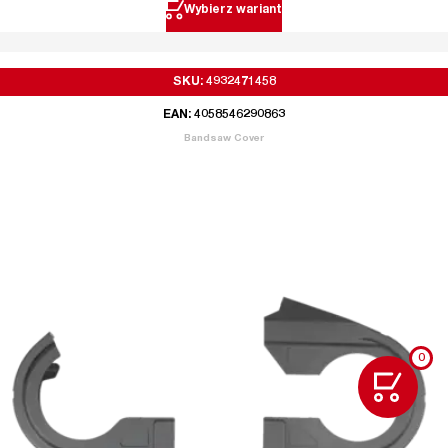
Wybierz wariant
SKU: 4932471458
EAN: 4058546290863
Bandsaw Cover
0