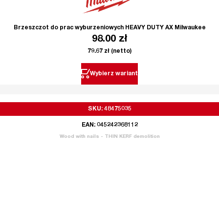
Brzeszczot do prac wyburzeniowych HEAVY DUTY AX Milwaukee
98.00
zł
79.67
zł
(netto)
Wybierz wariant
SKU: 48475035
EAN: 045242368112
Wood with nails - THIN KERF demolition