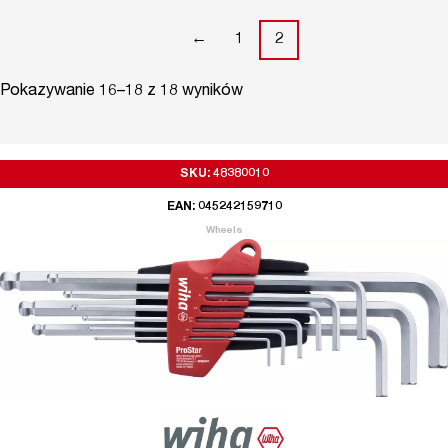
←
1
2
Pokazywanie 16–18 z 18 wyników
SKU: 48380010
EAN: 045242159710
Wheels