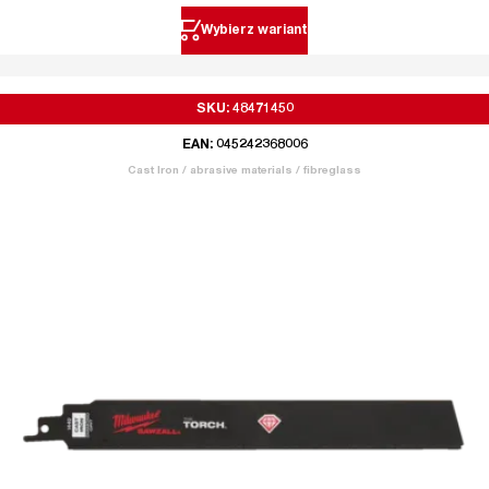
Wybierz wariant
SKU: 48471450
EAN: 045242368006
Cast Iron / abrasive materials / fibreglass