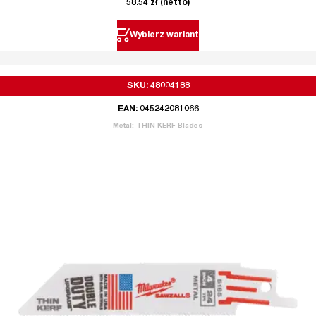
58.54
zł
(netto)
Wybierz wariant
SKU: 48004188
EAN: 045242081066
Metal: THIN KERF Blades