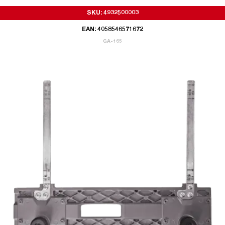
SKU: 4932500003
EAN: 4058546571672
GA-165