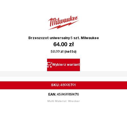
Brzeszczot uniwersalny 5 szt. Milwaukee
64.00
zł
52.03
zł
(netto)
Wybierz wariant
SKU: 48005701
EAN: 45242082476
Multi Material: Wrecker