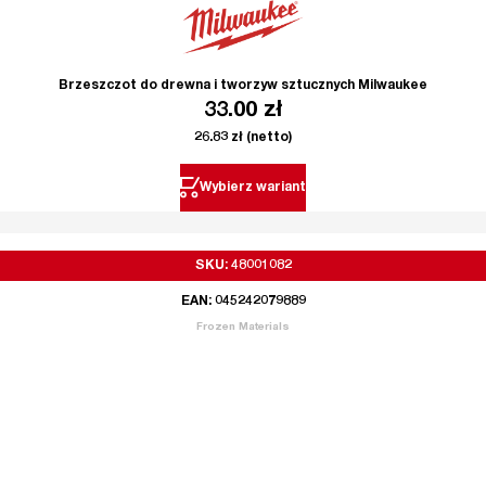
Brzeszczot do drewna i tworzyw sztucznych Milwaukee
33.00
zł
26.83
zł
(netto)
Wybierz wariant
SKU: 48001082
EAN: 045242079889
Frozen Materials