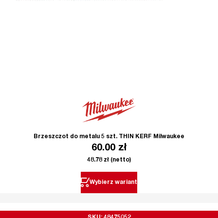
Brzeszczot do metalu 5 szt. THIN KERF Milwaukee
60.00
zł
48.78
zł
(netto)
Wybierz wariant
SKU: 48475052