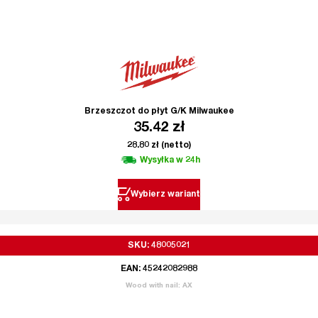
Brzeszczot do płyt G/K Milwaukee
35.42
zł
28.80
zł
(netto)
Wysyłka w 24h
Wybierz wariant
SKU: 48005021
EAN: 45242082988
Wood with nail: AX