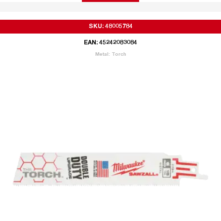
SKU: 48005784
EAN: 45242083084
Metal: Torch