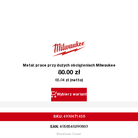
Metal: prace przy dużych obciążeniach Milwaukee
80.00
zł
65.04
zł
(netto)
Wybierz wariant
SKU: 4932471458
EAN: 4058546290863
Bandsaw Cover