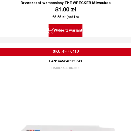
Brzeszczot wzmacniany THE WRECKER Milwaukee
81.00
zł
65.85
zł
(netto)
Wybierz wariant
SKU: 49005418
EAN: 045242160341
HACKZALL Blades