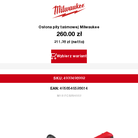
Osłona piły taśmowej Milwaukee
260.00
zł
211.38
zł
(netto)
Wybierz wariant
SKU: 4933498992
EAN: 4058546528614
M18 FCSRH662