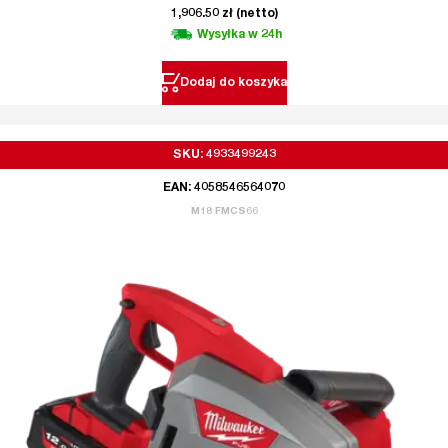
1,906.50
zł
(netto)
Wysyłka w 24h
Dodaj do koszyka
SKU: 4933499243
EAN: 4058546564070
M18 FMCS66