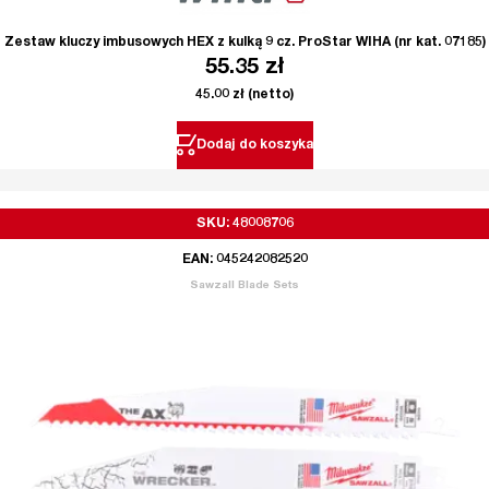
Zestaw kluczy imbusowych HEX z kulką 9 cz. ProStar WIHA (nr kat. 07185)
55.35
zł
45.00
zł
(netto)
Dodaj do koszyka
SKU: 48008706
EAN: 045242082520
Sawzall Blade Sets