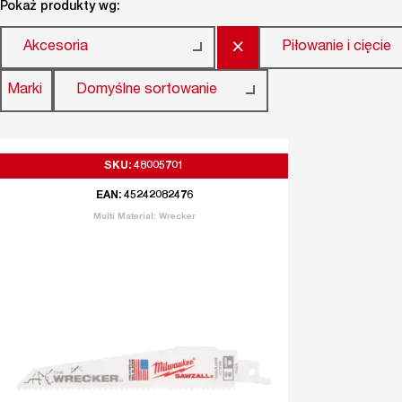
Pokaż produkty wg:
×
Akcesoria
Piłowanie i cięcie
Marki
Domyślne sortowanie
SKU: 48005701
EAN: 45242082476
Multi Material: Wrecker