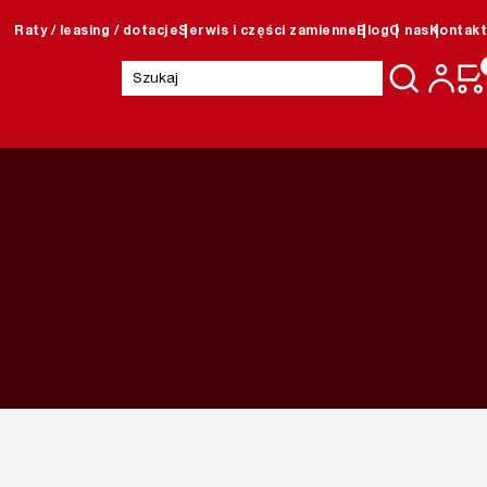
Raty / leasing / dotacje
Serwis i części zamienne
Blog
O nas
Kontakt
Szukaj: