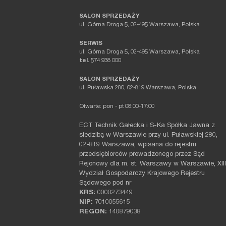
SALON SPRZEDAŻY
ul. Górna Droga 5, 02-495 Warszawa, Polska
SERWIS
ul. Górna Droga 5, 02-495 Warszawa, Polska
tel.
574 938 000
SALON SPRZEDAŻY
ul. Puławska 280, 02-819 Warszawa, Polska
Otwarte: pon - pt 08:00-17:00
ECT Technik Gałecka i S-Ka Spółka Jawna z
siedzibą w Warszawie przy ul. Puławskiej 280,
02-819 Warszawa, wpisana do rejestru
przedsiębiorców prowadzonego przez Sąd
Rejonowy dla m. st. Warszawy w Warszawie, XIII
Wydział Gospodarczy Krajowego Rejestru
Sądowego pod nr
KRS:
0000273449
NIP:
7010055615
REGON:
140879038