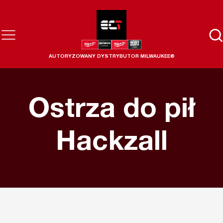
AUTORYZOWANY DYSTRYBUTOR MILWAUKEE®
Ostrza do pił
Hackzall