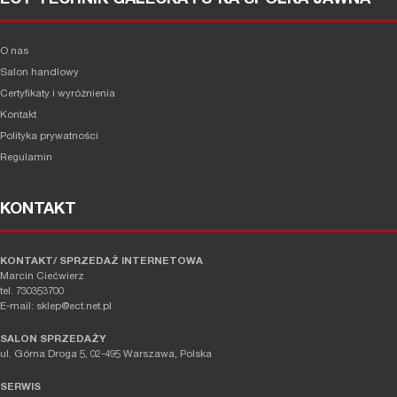
ECT TECHNIK GAŁECKA I S-KA SPÓŁKA JAWNA
O nas
Salon handlowy
Certyfikaty i wyróżnienia
Kontakt
Polityka prywatności
Regulamin
KONTAKT
KONTAKT/ SPRZEDAŻ INTERNETOWA
Marcin Ciećwierz
tel. 730353700
E-mail: sklep@ect.net.pl
SALON SPRZEDAŻY
ul. Górna Droga 5, 02-495 Warszawa, Polska
SERWIS