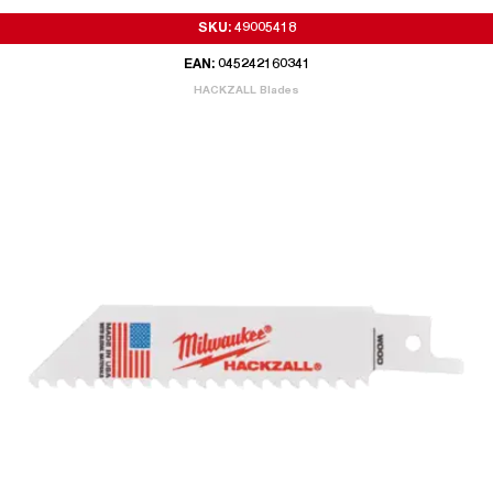
SKU: 49005418
EAN: 045242160341
HACKZALL Blades