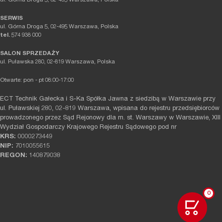
ul. Górna Droga 5, 02-495 Warszawa, Polska
SERWIS
ul. Górna Droga 5, 02-495 Warszawa, Polska
tel.
574 938 000
SALON SPRZEDAŻY
ul. Puławska 280, 02-819 Warszawa, Polska
Otwarte: pon - pt 08:00-17:00
ECT Technik Gałecka i S-Ka Spółka Jawna z siedzibą w Warszawie przy
ul. Puławskiej 280, 02-819 Warszawa, wpisana do rejestru przedsiębiorców
prowadzonego przez Sąd Rejonowy dla m. st. Warszawy w Warszawie, XIII
Wydział Gospodarczy Krajowego Rejestru Sądowego pod nr
KRS:
0000273449
NIP:
7010055615
REGON:
140879038
0