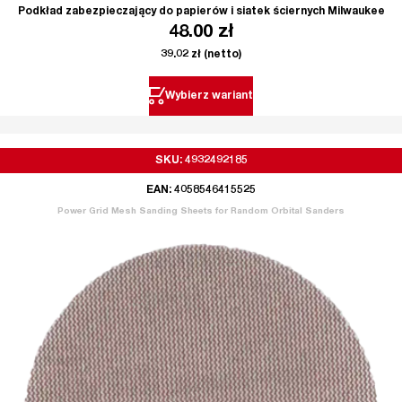
Podkład zabezpieczający do papierów i siatek ściernych Milwaukee
48.00
zł
39.02
zł
(netto)
Wybierz wariant
SKU: 4932492185
EAN: 4058546415525
Power Grid Mesh Sanding Sheets for Random Orbital Sanders