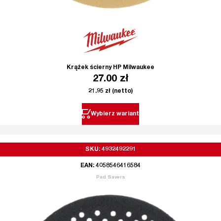
Krążek ścierny HP Milwaukee
27.00
zł
21.95
zł
(netto)
Wybierz wariant
SKU: 4932492291
EAN: 4058546416584
Pad Savers