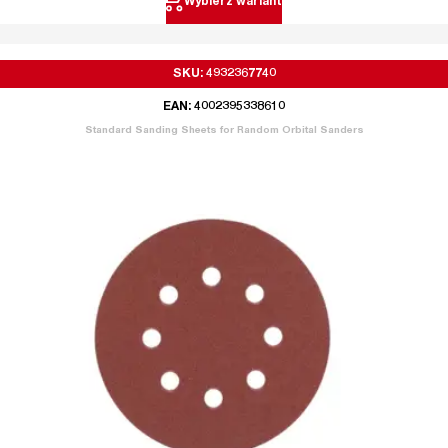
Wybierz wariant
SKU: 4932367740
EAN: 4002395338610
Standard Sanding Sheets for Random Orbital Sanders