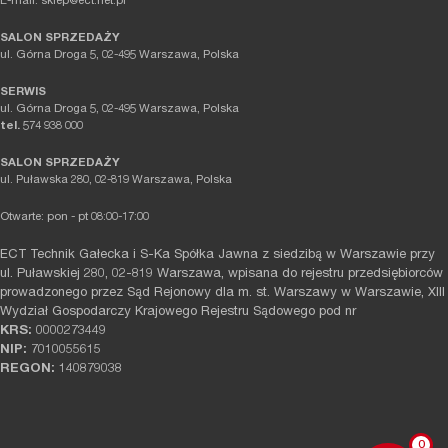
E-mail: sklep@ect.net.pl
SALON SPRZEDAŻY
ul. Górna Droga 5, 02-495 Warszawa, Polska
SERWIS
ul. Górna Droga 5, 02-495 Warszawa, Polska
tel.
574 938 000
SALON SPRZEDAŻY
ul. Puławska 280, 02-819 Warszawa, Polska
Otwarte: pon - pt 08:00-17:00
ECT Technik Gałecka i S-Ka Spółka Jawna z siedzibą w Warszawie przy
ul. Puławskiej 280, 02-819 Warszawa, wpisana do rejestru przedsiębiorców
prowadzonego przez Sąd Rejonowy dla m. st. Warszawy w Warszawie, XIII
Wydział Gospodarczy Krajowego Rejestru Sądowego pod nr
KRS:
0000273449
NIP:
7010055615
REGON:
140879038
0