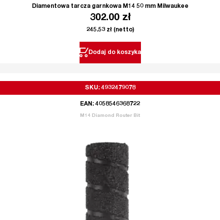
Diamentowa tarcza garnkowa M14 50 mm Milwaukee
302.00
zł
245.53
zł
(netto)
Dodaj do koszyka
SKU: 4932479078
EAN: 4058546368722
M14 Diamond Router Bit