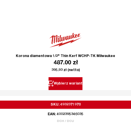
Korona diamentowa 1/2" Thin Kerf WCHP-TK Milwaukee
487.00
zł
395.93
zł
(netto)
Wybierz wariant
SKU: 4932371978
EAN: 4002395346035
DCH / DCU