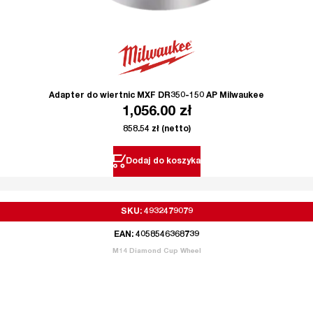
Adapter do wiertnic MXF DR350-150 AP Milwaukee
1,056.00
zł
858.54
zł
(netto)
Dodaj do koszyka
SKU: 4932479079
EAN: 4058546368739
M14 Diamond Cup Wheel