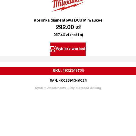
Koronka diamentowa DCU Milwaukee
292.00
zł
237.40
zł
(netto)
Wybierz wariant
SKU: 4932369736
EAN: 4002395346028
System Attachments - Dry diamond drilling