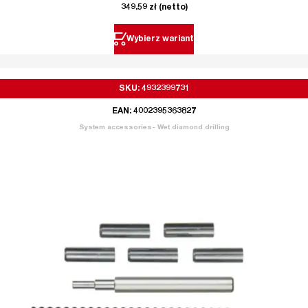
349.59
zł
(netto)
Wybierz wariant
SKU: 4932399731
EAN: 4002395363827
System accessories- Wet diamond drilling