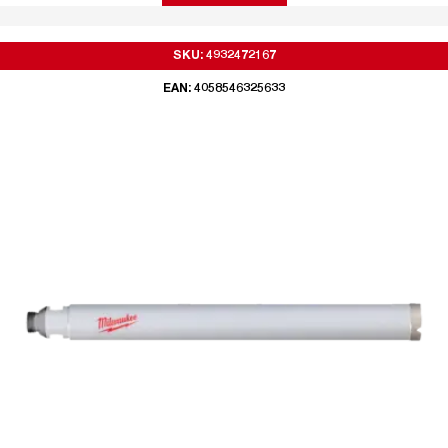
SKU: 4932472167
EAN: 4058546325633