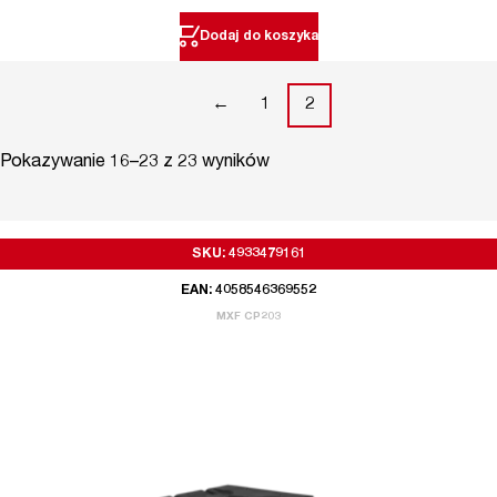
Dodaj do koszyka
←
1
2
Pokazywanie 16–23 z 23 wyników
SKU: 4933479161
EAN: 4058546369552
MXF CP203