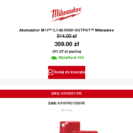
Akumulator M12™ 5,0 Ah HIGH OUTPUT™ Milwaukee
514.00
zł
359.00
zł
291.87
zł
(netto)
Wysyłka w 24h
Dodaj do koszyka
SKU: 4932451395
EAN: 4002395158638
M12 B6