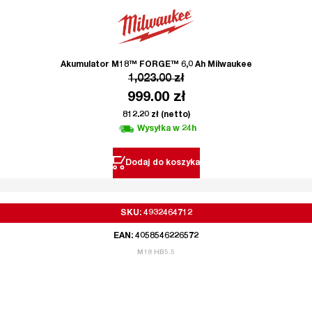
Akumulator M18™ FORGE™ 6,0 Ah Milwaukee
1,023.00
zł
999.00
zł
812.20
zł
(netto)
Wysyłka w 24h
Dodaj do koszyka
SKU: 4932464712
EAN: 4058546226572
M18 HB5.5