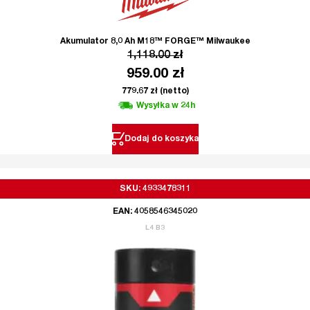
Akumulator 8,0 Ah M18™ FORGE™ Milwaukee
1,118.00
zł
959.00
zł
779.67
zł
(netto)
Wysyłka w 24h
Dodaj do koszyka
SKU: 4933478311
EAN: 4058546345020
L4 B3