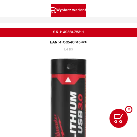
Wybierz wariant
SKU: 4933478311
EAN: 4058546345020
L4 B3
0