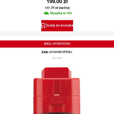
199.00
zł
161.79
zł
(netto)
Wysyłka w 24h
Dodaj do koszyka
SKU: 4932430064
EAN: 4002395377251
M12 B2