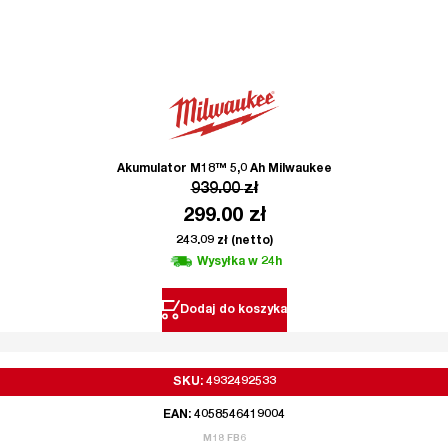
Akumulator M18™ 5,0 Ah Milwaukee
939.00
zł
299.00
zł
243.09
zł
(netto)
Wysyłka w 24h
Dodaj do koszyka
SKU: 4932492533
EAN: 4058546419004
M18 FB6