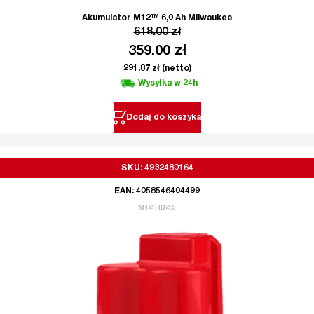
Akumulator M12™ 6,0 Ah Milwaukee
618.00
zł
359.00
zł
291.87
zł
(netto)
Wysyłka w 24h
Dodaj do koszyka
SKU: 4932480164
EAN: 4058546404499
M12 HB2.5