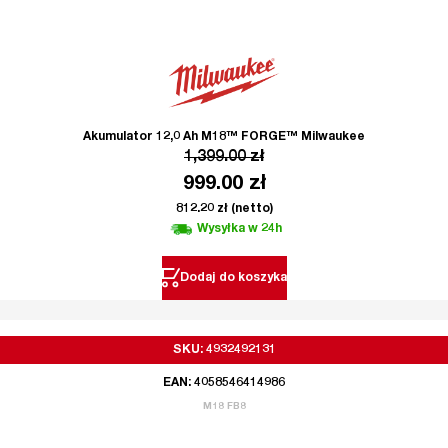
Akumulator 12,0 Ah M18™ FORGE™ Milwaukee
1,399.00
zł
999.00
zł
812.20
zł
(netto)
Wysyłka w 24h
Dodaj do koszyka
SKU: 4932492131
EAN: 4058546414986
M18 FB8