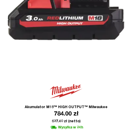
Akumulator M18™ HIGH OUTPUT™ Milwaukee
784.00
zł
637.40
zł
(netto)
Wysyłka w 24h