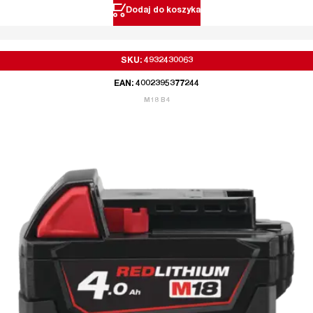
Dodaj do koszyka
SKU: 4932430063
EAN: 4002395377244
M18 B4