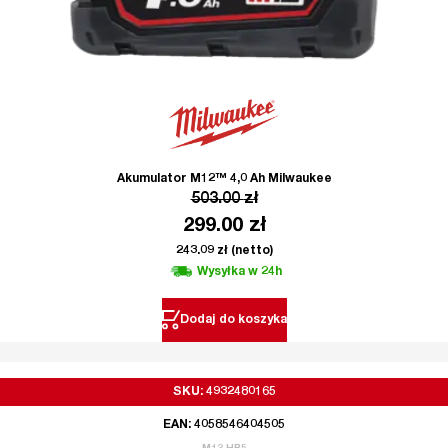
Akumulator M12™ 4,0 Ah Milwaukee
503.00
zł
299.00
zł
243.09
zł
(netto)
Wysyłka w 24h
Dodaj do koszyka
SKU: 4932480165
EAN: 4058546404505