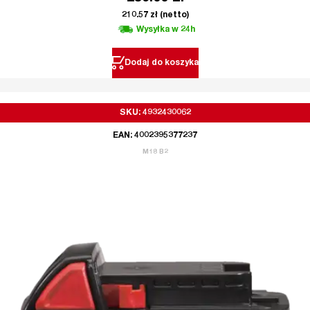
210.57
zł
(netto)
Wysyłka w 24h
Dodaj do koszyka
SKU: 4932430062
EAN: 4002395377237
M18 B2