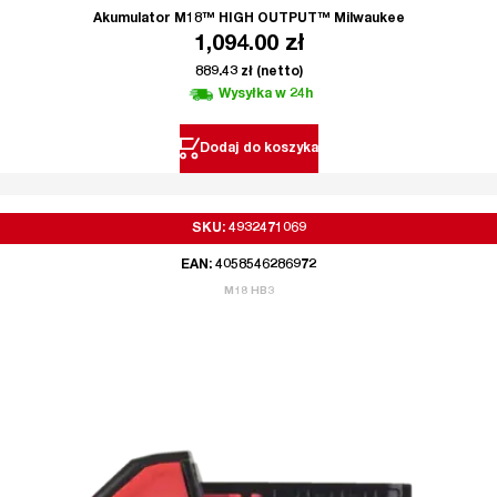
Akumulator M18™ HIGH OUTPUT™ Milwaukee
1,094.00
zł
889.43
zł
(netto)
Wysyłka w 24h
Dodaj do koszyka
SKU: 4932471069
EAN: 4058546286972
M18 HB3