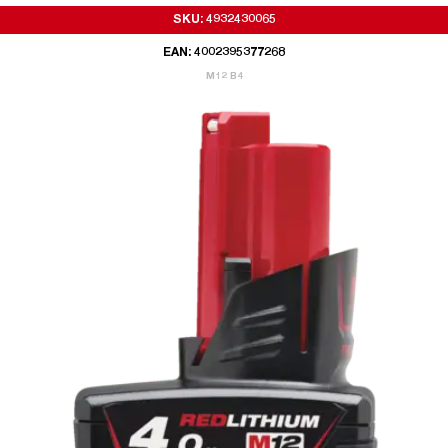
SKU: 4932430065
EAN: 4002395377268
M12 B4