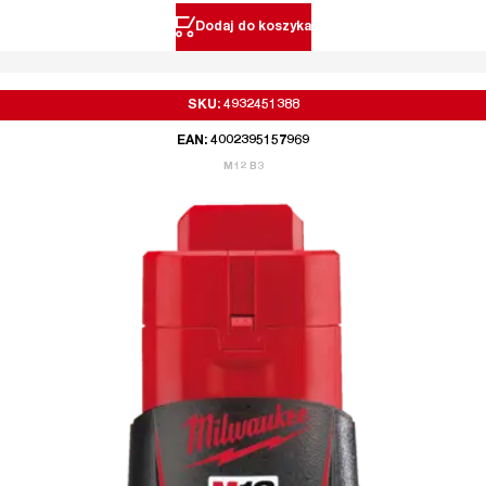
Dodaj do koszyka
SKU: 4932451388
EAN: 4002395157969
M12 B3