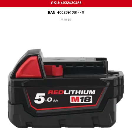
SKU: 4932430483
EAN: 4002395381449
M18 B5