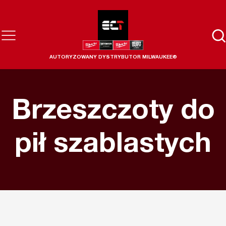
AUTORYZOWANY DYSTRYBUTOR MILWAUKEE®
Brzeszczoty do
pił szablastych