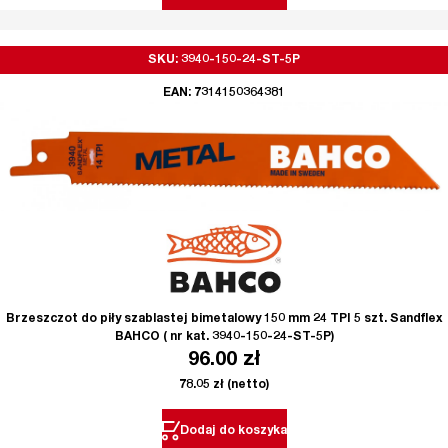
SKU: 3940-150-24-ST-5P
EAN: 7314150364381
Brzeszczot do piły szablastej bimetalowy 150 mm 24 TPI 5 szt. Sandflex
BAHCO ( nr kat. 3940-150-24-ST-5P)
96.00
zł
78.05
zł
(netto)
Dodaj do koszyka