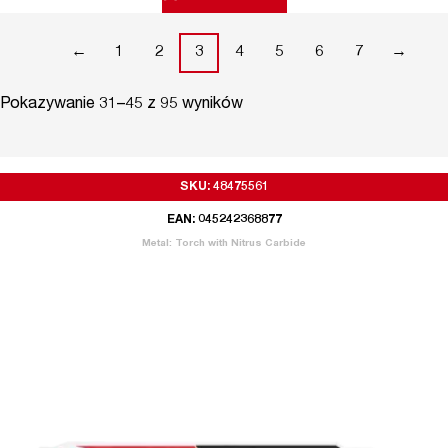
←
1
2
3
4
5
6
7
→
Pokazywanie 31–45 z 95 wyników
SKU: 48475561
EAN: 045242368877
Metal: Torch with Nitrus Carbide