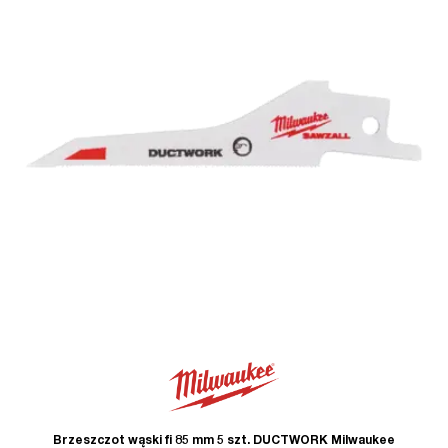
Brzeszczot wąski fi 85 mm 5 szt. DUCTWORK Milwaukee