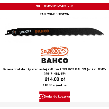
SKU: 3942-228-7-HSL-5P
EAN: 7314150364732
Brzeszczot do piły szablastej 228 mm 7 TPI HCS BAHCO (nr kat. 3942-
228-7-HSL-5P)
214.00
zł
173.98
zł
(netto)
Dodaj do koszyka