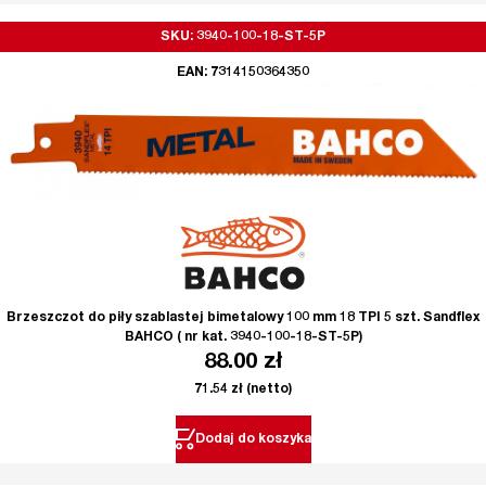
SKU: 3940-100-18-ST-5P
EAN: 7314150364350
Brzeszczot do piły szablastej bimetalowy 100 mm 18 TPI 5 szt. Sandflex
BAHCO ( nr kat. 3940-100-18-ST-5P)
88.00
zł
71.54
zł
(netto)
Dodaj do koszyka