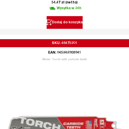
54.47
zł
(netto)
Wysyłka w 24h
Dodaj do koszyka
SKU: 48475201
EAN: 045242368341
Metal: Torch with carbide teeth