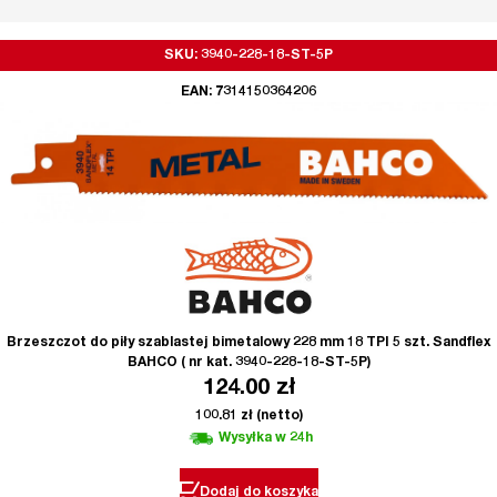
SKU: 3940-228-18-ST-5P
EAN: 7314150364206
Brzeszczot do piły szablastej bimetalowy 228 mm 18 TPI 5 szt. Sandflex
BAHCO ( nr kat. 3940-228-18-ST-5P)
124.00
zł
100.81
zł
(netto)
Wysyłka w 24h
Dodaj do koszyka