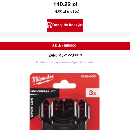
140.22
zł
114.00
zł
(netto)
Dodaj do koszyka
SKU: 48859001
EAN: 045242289943
Multi-tool accessories-Open-Lok sets