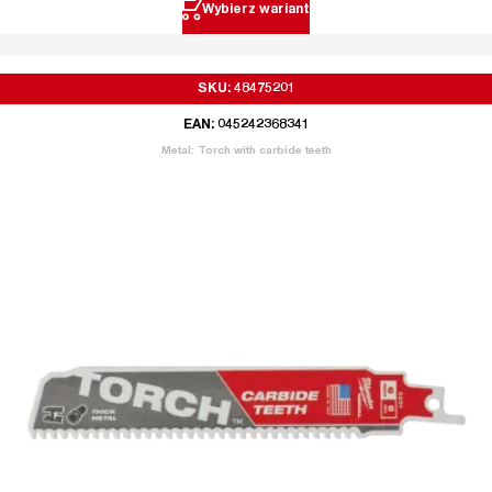
Wybierz wariant
SKU: 48475201
EAN: 045242368341
Metal: Torch with carbide teeth