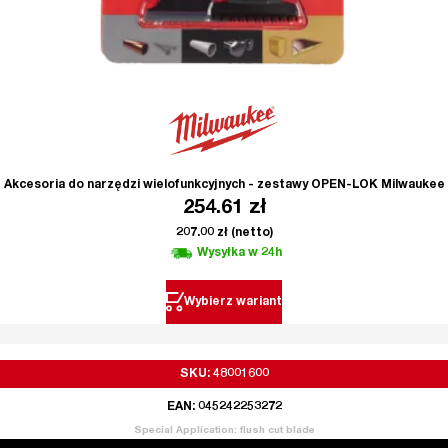
Akcesoria do narzędzi wielofunkcyjnych - zestawy OPEN-LOK Milwaukee
254.61
zł
207.00
zł
(netto)
Wysyłka w 24h
Wybierz wariant
SKU: 48001600
EAN: 045242253272
Special Application: flush cut blade