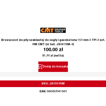
Brzeszczot do piły szablastej do cegły i gazobetonu 150 mm 2 TPI 2 szt.
HM CMT (nr kat. JS641HM-2)
100.00
zł
81.30
zł
(netto)
Dodaj do koszyka
SKU: JS2243HM
EAN: 664252041640