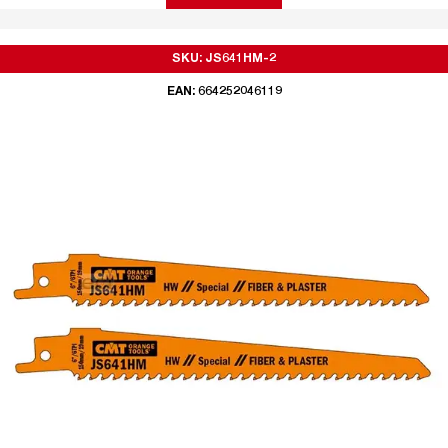
SKU: JS641HM-2
EAN: 664252046119