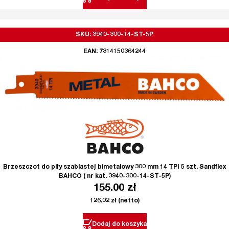
SKU: 3940-300-14-ST-5P
EAN: 7314150364244
Brzeszczot do piły szablastej bimetalowy 300 mm 14 TPI 5 szt. Sandflex
BAHCO ( nr kat. 3940-300-14-ST-5P)
155.00
zł
126.02
zł
(netto)
Dodaj do koszyka