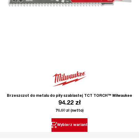
Brzeszczot do metalu do piły szablastej TCT TORCH™ Milwaukee
94.22
zł
76.60
zł
(netto)
Wybierz wariant