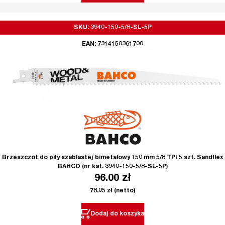
SKU: 3940-150-5/8-SL-5P
EAN: 7314150361700
Brzeszczot do piły szablastej bimetalowy 150 mm 5/8 TPI 5 szt. Sandflex
BAHCO (nr kat. 3940-150-5/8-SL-5P)
96.00
zł
78.05
zł
(netto)
Dodaj do koszyka