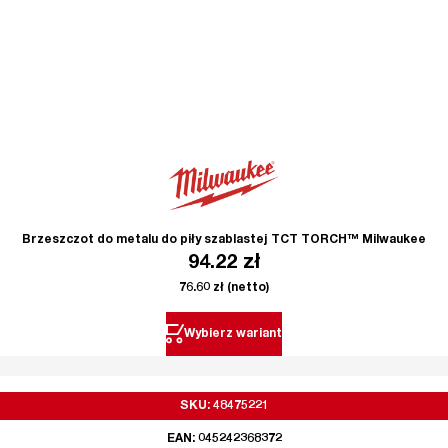
Brzeszczot do metalu do piły szablastej TCT TORCH™ Milwaukee
94.22
zł
76.60
zł
(netto)
Wybierz wariant
SKU: 48475221
EAN: 045242368372