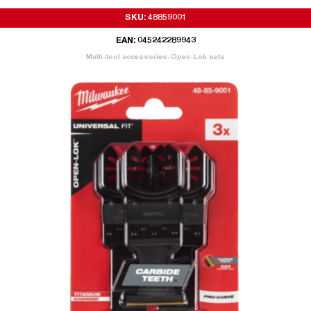
SKU: 48859001
EAN: 045242289943
Multi-tool accessories-Open-Lok sets