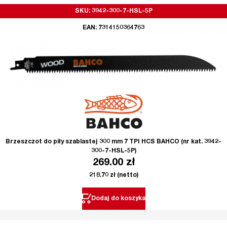
SKU: 3942-300-7-HSL-5P
EAN: 7314150364763
Brzeszczot do piły szablastej 300 mm 7 TPI HCS BAHCO (nr kat. 3942-
300-7-HSL-5P)
269.00
zł
218.70
zł
(netto)
Dodaj do koszyka