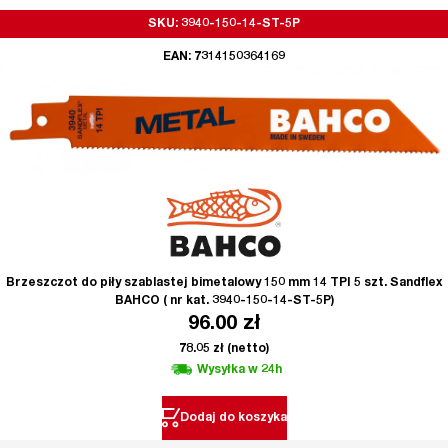
SKU: 3940-150-14-ST-5P
EAN: 7314150364169
Brzeszczot do piły szablastej bimetalowy 150 mm 14 TPI 5 szt. Sandflex
BAHCO ( nr kat. 3940-150-14-ST-5P)
96.00
zł
78.05
zł
(netto)
Wysyłka w 24h
Dodaj do koszyka