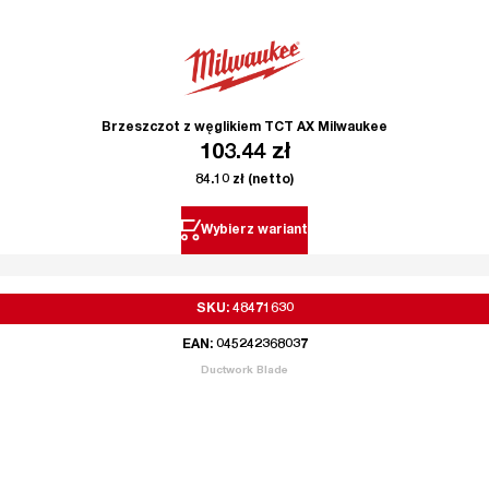
Brzeszczot z węglikiem TCT AX Milwaukee
103.44
zł
84.10
zł
(netto)
Wybierz wariant
SKU: 48471630
EAN: 045242368037
Ductwork Blade