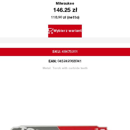
Milwaukee
146.25
zł
118.90
zł
(netto)
Wybierz wariant
SKU: 48475201
EAN: 045242368341
Metal: Torch with carbide teeth