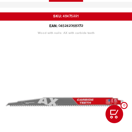
SKU: 48475221
EAN: 045242368372
Wood with nails: AX with carbide teeth
0