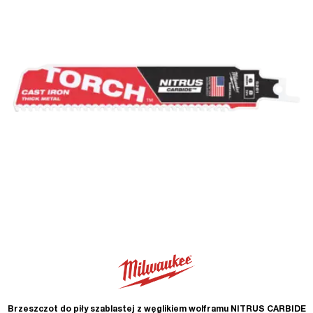
Brzeszczot do piły szablastej z węglikiem wolframu NITRUS CARBIDE