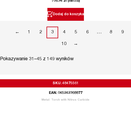
108.94
zł
(netto)
Dodaj do koszyka
←
1
2
3
4
5
6
…
8
9
10
→
Pokazywanie 31–45 z 149 wyników
SKU: 48475561
EAN: 045242368877
Metal: Torch with Nitrus Carbide