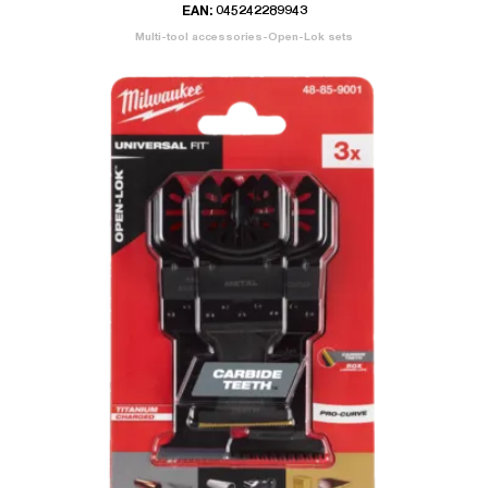
EAN: 045242289943
Multi-tool accessories-Open-Lok sets