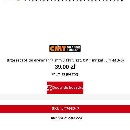
Brzeszczot do drewna 110 mm 6 TPI 5 szt. CMT (nr kat. JT344D-5)
39.00
zł
31.71
zł
(netto)
Dodaj do koszyka
SKU: JT744D-3
EAN: 664252041220