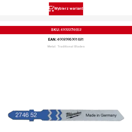
Wybierz wariant
SKU: 4932274652
EAN: 4002395301621
Metal: Traditional Blades