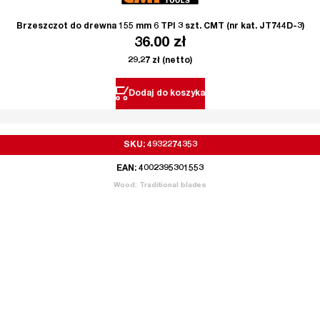
Brzeszczot do drewna 155 mm 6 TPI 3 szt. CMT (nr kat. JT744D-3)
36.00
zł
29.27
zł
(netto)
Dodaj do koszyka
SKU: 4932274353
EAN: 4002395301553
Wood: Traditional blades