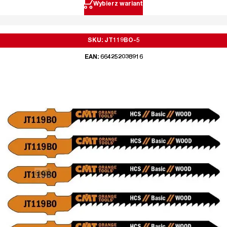
Wybierz wariant
SKU: JT119BO-5
EAN: 664252038916