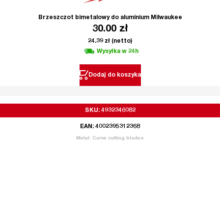
Brzeszczot bimetalowy do aluminium Milwaukee
30.00
zł
24.39
zł
(netto)
Wysyłka w 24h
Dodaj do koszyka
SKU: 4932346082
EAN: 4002395312368
Metal: Curve cutting blades