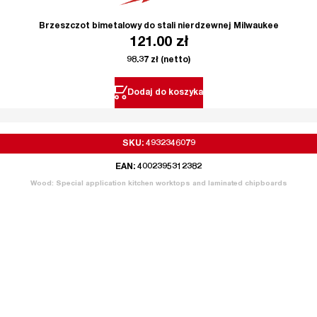
Brzeszczot bimetalowy do stali nierdzewnej Milwaukee
121.00
zł
98.37
zł
(netto)
Dodaj do koszyka
SKU: 4932346079
EAN: 4002395312382
Wood: Special application kitchen worktops and laminated chipboards