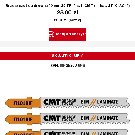
Brzeszczot do drewna 50 mm 20 TPI 5 szt. CMT (nr kat. JT101AO-5)
28.00
zł
22.76
zł
(netto)
Dodaj do koszyka
SKU: JT101BIF-5
EAN: 664252038848