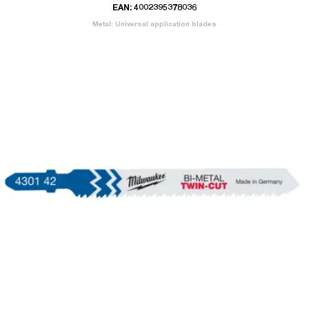
EAN: 4002395378036
Metal: Universal application blades