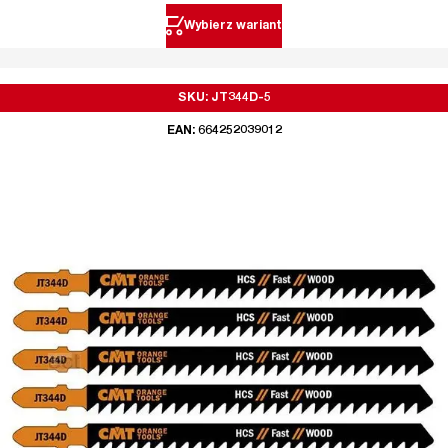
Wybierz wariant
SKU: JT344D-5
EAN: 664252039012