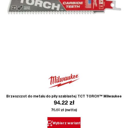
Brzeszczot do metalu do piły szablastej TCT TORCH™ Milwaukee
94.22
zł
76.60
zł
(netto)
Wybierz wariant