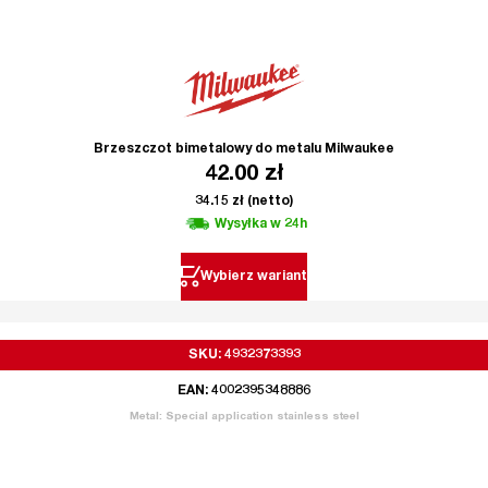
Brzeszczot bimetalowy do metalu Milwaukee
42.00
zł
34.15
zł
(netto)
Wysyłka w 24h
Wybierz wariant
SKU: 4932373393
EAN: 4002395348886
Metal: Special application stainless steel