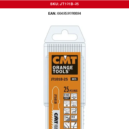
SKU: JT101B-25
EAN: 664252038824