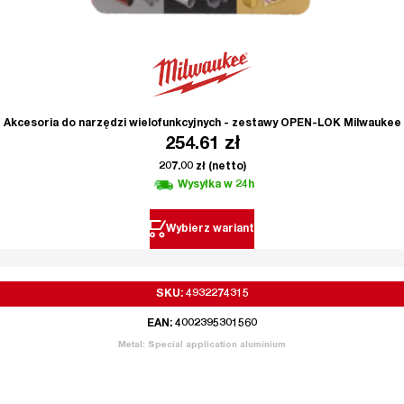
Akcesoria do narzędzi wielofunkcyjnych - zestawy OPEN-LOK Milwaukee
254.61
zł
207.00
zł
(netto)
Wysyłka w 24h
Wybierz wariant
SKU: 4932274315
EAN: 4002395301560
Metal: Special application aluminium