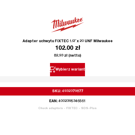
Adapter uchwytu FIXTEC 1/2˝ x 20 UNF Milwaukee
102.00
zł
82.93
zł
(netto)
Wybierz wariant
SKU: 4932379877
EAN: 4002395346561
Chuck adaptors - FIXTEC - SDS-Plus