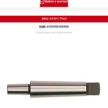
Wybierz wariant
SKU: 4932117042
EAN: 4002395305834
Chuck keys and accessories