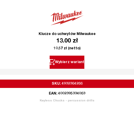
Klucze do uchwytów Milwaukee
13.00
zł
10.57
zł
(netto)
Wybierz wariant
SKU: 4932364266
EAN: 4002395334063
Keyless Chucks - percussion drills