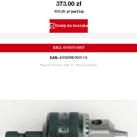
373.00
zł
303.25
zł
(netto)
Dodaj do koszyka
SKU: 4932314867
EAN: 4002395300112
Keyed Chucks with ¼" Hex reception