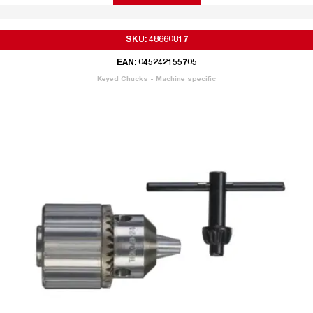
SKU: 48660817
EAN: 045242155705
Keyed Chucks - Machine specific