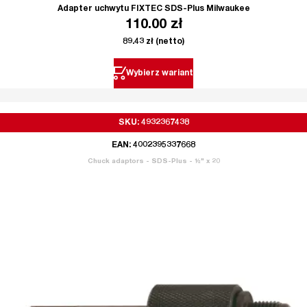
Adapter uchwytu FIXTEC SDS-Plus Milwaukee
110.00
zł
89.43
zł
(netto)
Wybierz wariant
SKU: 4932367438
EAN: 4002395337668
Chuck adaptors - SDS-Plus - ½" x 20