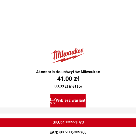
Akcesoria do uchwytów Milwaukee
41.00
zł
33.33
zł
(netto)
Wybierz wariant
SKU: 4932221378
EAN: 4002395302765