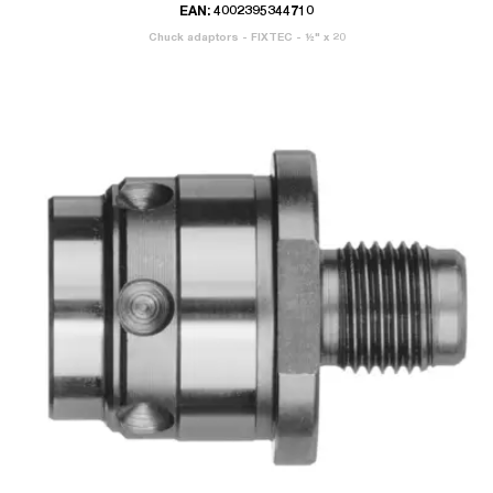
EAN: 4002395344710
Chuck adaptors - FIXTEC - ½" x 20