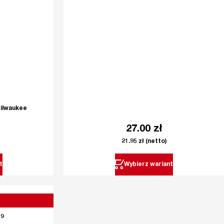
Milwaukee
27.00
zł
21.95
zł
(netto)
t
Wybierz wariant
49