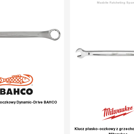
Maxbite Ratcheting Spa
-oczkowy Dynamic-Drive BAHCO
Klucz płasko-oczkowy z grzec