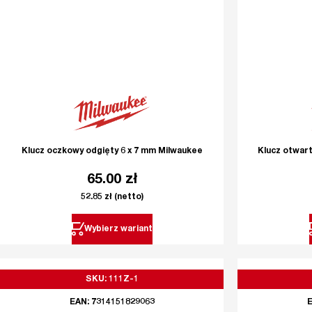
Klucz oczkowy odgięty 6 x 7 mm Milwaukee
Klucz otwar
65.00
zł
52.85
zł
(netto)
Wybierz wariant
SKU: 111Z-1
EAN: 7314151829063
E