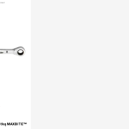
nner
hotką MAXBITE™