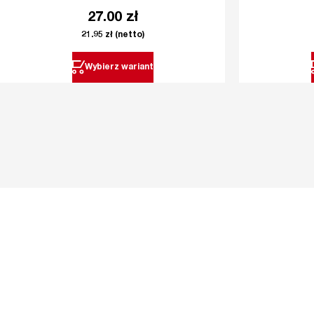
27.00
zł
21.95
zł
(netto)
Wybierz wariant