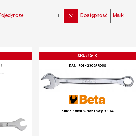
×
Dostępność
Marki
Pojedyncze
SKU: 42/10
64
EAN: 8014230958996
ner
Klucz płasko-oczkowy BETA