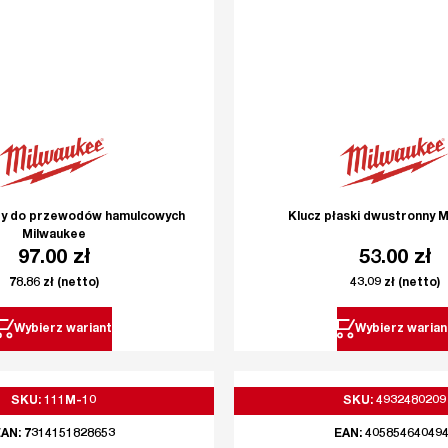
ty do przewodów hamulcowych
Klucz płaski dwustronny 
Milwaukee
97.00
zł
53.00
zł
78.86
zł
(netto)
43.09
zł
(netto)
Wybierz wariant
Wybierz warian
SKU: 111M-10
SKU: 4932480209
AN: 7314151828653
EAN: 40585464049