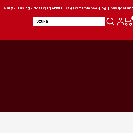
Raty / leasing / dotacje
Serwis i części zamienne
Blog
O nas
Kontakt
Szukaj: