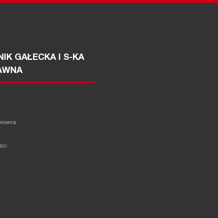
IK GAŁECKA I S-KA
AWNA
żnienia
ści