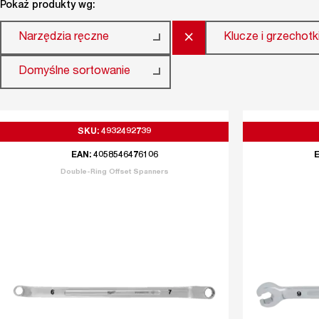
Pokaż produkty wg:
×
Narzędzia ręczne
Klucze i grzechotk
Domyślne sortowanie
SKU: 4932492739
EAN: 4058546476106
E
Double-Ring Offset Spanners