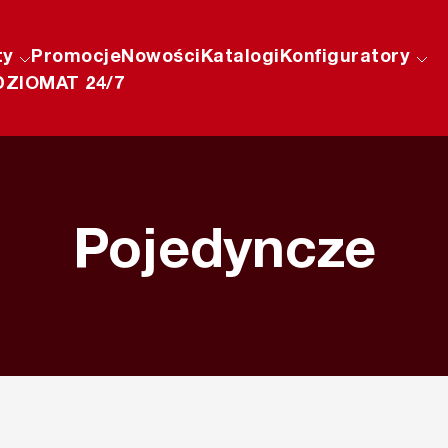
ty
Promocje
Nowości
Katalogi
Konfiguratory
ZIOMAT 24/7
Pojedyncze