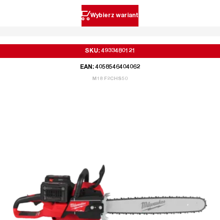
Wybierz wariant
SKU: 4933480121
EAN: 4058546404062
M18 F2CHS50