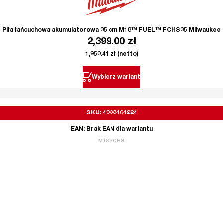
Piła łańcuchowa akumulatorowa 35 cm M18™ FUEL™ FCHS35 Milwaukee
2,399.00
zł
1,950.41
zł
(netto)
Wybierz wariant
SKU: 4933464224
EAN: Brak EAN dla wariantu
M18 FCHS