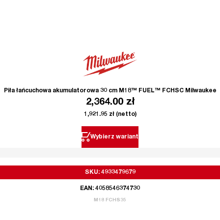
Piła łańcuchowa akumulatorowa 30 cm M18™ FUEL™ FCHSC Milwaukee
2,364.00
zł
1,921.95
zł
(netto)
Wybierz wariant
SKU: 4933479679
EAN: 4058546374730
M18 FCHS35