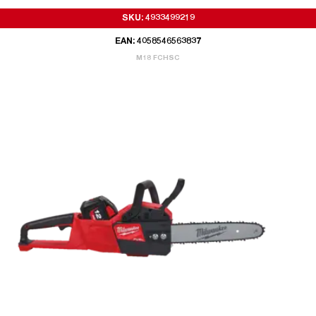
SKU: 4933499219
EAN: 4058546563837
M18 FCHSC