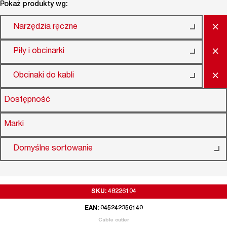
Pokaż produkty wg:
×
Narzędzia ręczne
×
Piły i obcinarki
×
Obcinaki do kabli
Dostępność
Marki
Domyślne sortowanie
SKU: 48226104
EAN: 045242356140
Cable cutter