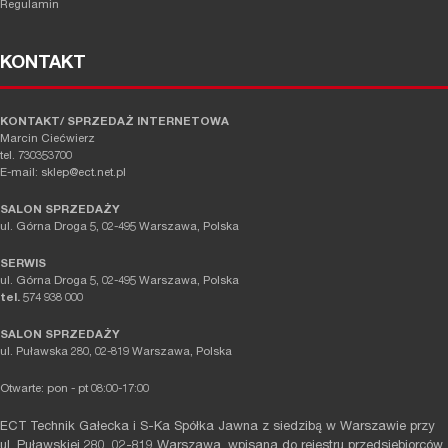
Regulamin
KONTAKT
KONTAKT/ SPRZEDAŻ INTERNETOWA
Marcin Ciećwierz
tel. 730353700
E-mail: sklep@ect.net.pl
SALON SPRZEDAŻY
ul. Górna Droga 5, 02-495 Warszawa, Polska
SERWIS
ul. Górna Droga 5, 02-495 Warszawa, Polska
tel.
574 938 000
SALON SPRZEDAŻY
ul. Puławska 280, 02-819 Warszawa, Polska
Otwarte: pon - pt 08:00-17:00
ECT Technik Gałecka i S-Ka Spółka Jawna z siedzibą w Warszawie przy
ul. Puławskiej 280, 02-819 Warszawa, wpisana do rejestru przedsiębiorców