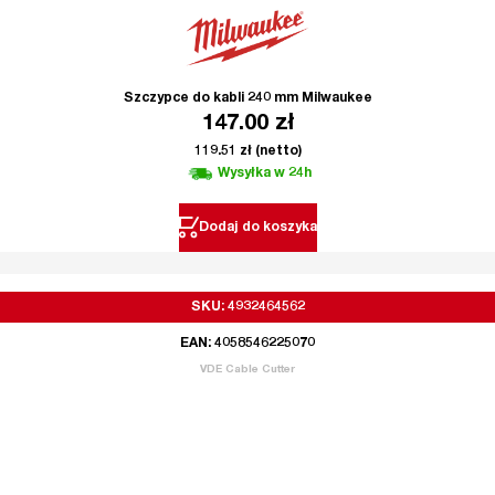
Szczypce do kabli 240 mm Milwaukee
147.00
zł
119.51
zł
(netto)
Wysyłka w 24h
Dodaj do koszyka
SKU: 4932464562
EAN: 4058546225070
VDE Cable Cutter