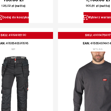
155.00
zł
1,108.00
zł
126.02
zł
(netto)
900.81
zł
(netto)
Dodaj do koszyka
Wybierz warian
SKU: 4932498190
SKU: 4933478237
AN: 4058546520595
EAN: 40585463441
WP
WTLSG