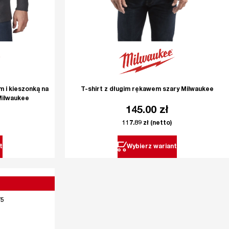
m i kieszonką na
T-shirt z długim rękawem szary Milwaukee
Milwaukee
145.00
zł
117.89
zł
(netto)
t
Wybierz wariant
75