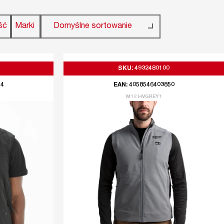
ść
Marki
Domyślne sortowanie
SKU: 4932480100
14
EAN: 4058546403850
M12 HVGREY1