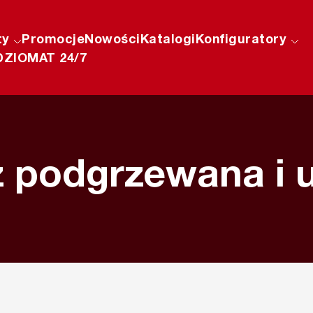
ty
Promocje
Nowości
Katalogi
Konfiguratory
ZIOMAT 24/7
 podgrzewana i 