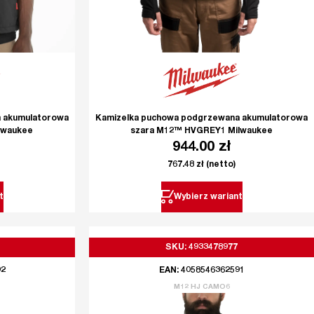
 akumulatorowa
Kamizelka puchowa podgrzewana akumulatorowa
lwaukee
szara M12™ HVGREY1 Milwaukee
944.00
zł
767.48
zł
(netto)
t
Wybierz wariant
SKU: 4933478977
92
EAN: 4058546362591
M12 HJ CAMO6