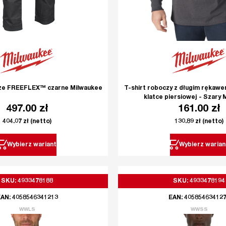
ze FREEFLEX™ czarne Milwaukee
T-shirt roboczy z długim rękawe
klatce piersiowej - Szary 
497.00
zł
161.00
zł
404.07
zł
(netto)
130.89
zł
(netto)
Wybierz wariant
Wybierz warian
SKU: 4933478188
SKU: 4933478194
AN: 4058546341213
EAN: 40585463412
WWLS
WWSS