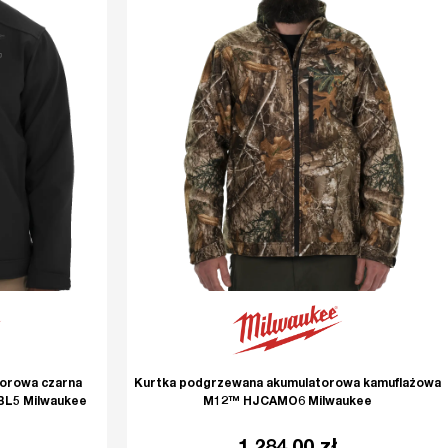
orowa czarna
Kurtka podgrzewana akumulatorowa kamuflażowa
L5 Milwaukee
M12™ HJCAMO6 Milwaukee