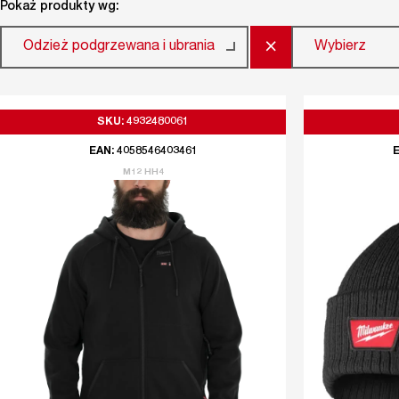
Pokaż produkty wg:
×
Odzież podgrzewana i ubrania
Wybierz
SKU: 4932480061
EAN: 4058546403461
E
M12 HH4