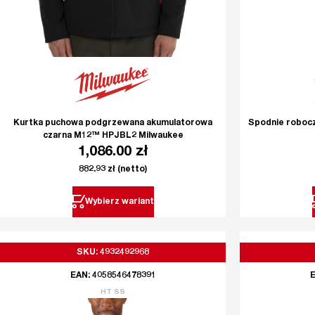
Kurtka puchowa podgrzewana akumulatorowa
Spodnie roboc
czarna M12™ HPJBL2 Milwaukee
1,086.00
zł
882.93
zł
(netto)
Wybierz wariant
SKU: 4932492968
EAN: 4058546478391
E
HT SS