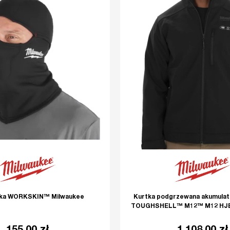
rka WORKSKIN™ Milwaukee
Kurtka podgrzewana akumulat
TOUGHSHELL™ M12™ M12 HJB