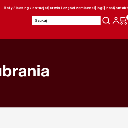
Raty / leasing / dotacje
Serwis i części zamienne
Blog
O nas
Kontakt
Szukaj:
ubrania