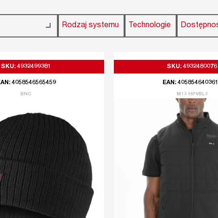
Rodzaj systemu
Technologie
Dostępno
SKU: 4932499381
SKU: 4932480076
AN: 4058546565459
EAN: 40585464036
BNC
M12 HPVBL2