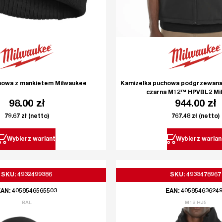
mowa z mankietem Milwaukee
Kamizelka puchowa podgrzewana
czarna M12™ HPVBL2 Mi
98.00
zł
944.00
zł
79.67
zł
(netto)
767.48
zł
(netto)
Wybierz wariant
Wybierz warian
SKU: 4932499386
SKU: 4933478967
AN: 4058546565503
EAN: 40585463624
BAL
M12 HJ5