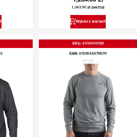
1,284.00
zł
1,043.90
zł
(netto)
t
Wybierz wariant
SKU: 4932492988
46
EAN: 4058546478599
HT LS