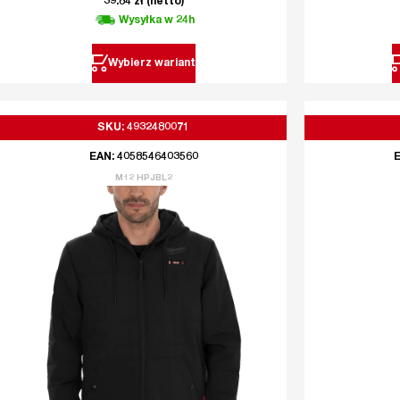
39.84
zł
(netto)
Wysyłka w 24h
Wybierz wariant
SKU: 4932480071
EAN: 4058546403560
E
M12 HPJBL2