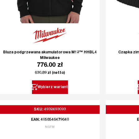
Bluza podgrzewana akumulatorowa M12™ HHBL4
Czapka zi
Milwaukee
776.00
zł
630.89
zł
(netto)
Wybierz wariant
SKU: 4932493093
EAN: 4058546479640
E
NGFM