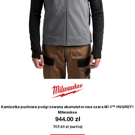
Kamizelka puchowa podgrzewana akumulatorowa szara M12™ HVGREY1
Milwaukee
944.00
zł
767.48
zł
(netto)