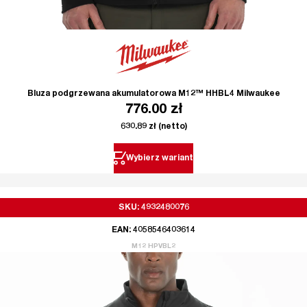
Bluza podgrzewana akumulatorowa M12™ HHBL4 Milwaukee
776.00
zł
630.89
zł
(netto)
Wybierz wariant
SKU: 4932480076
EAN: 4058546403614
M12 HPVBL2