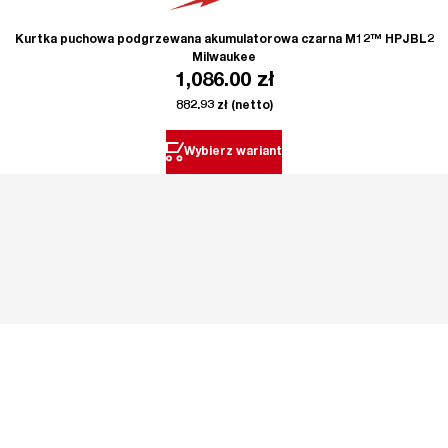
Kurtka puchowa podgrzewana akumulatorowa czarna M12™ HPJBL2
Milwaukee
1,086.00
zł
882.93
zł
(netto)
Wybierz wariant