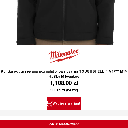
Kurtka podgrzewana akumulatorowa czarna TOUGHSHELL™ M12™ M12
HJBL5 Milwaukee
1,108.00
zł
900.81
zł
(netto)
Wybierz wariant
SKU: 4933478977