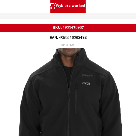
Wybierz wariant
SKU: 4933478967
EAN: 4058546362492
M12 HJ5