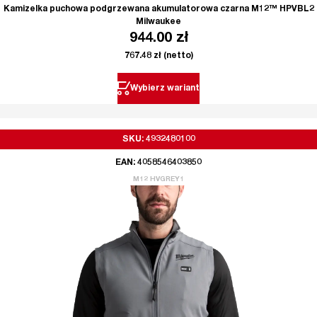
Kamizelka puchowa podgrzewana akumulatorowa czarna M12™ HPVBL2
Milwaukee
944.00
zł
767.48
zł
(netto)
Wybierz wariant
SKU: 4932480100
EAN: 4058546403850
M12 HVGREY1