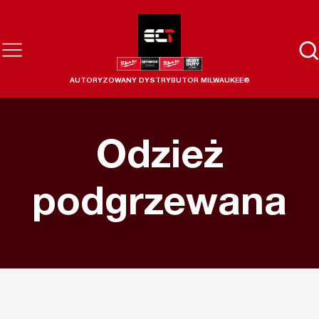
AUTORYZOWANY DYSTRYBUTOR MILWAUKEE®
Odzież
podgrzewana