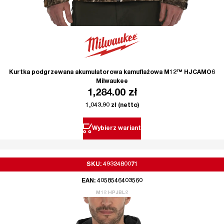
Kurtka podgrzewana akumulatorowa kamuflażowa M12™ HJCAMO6
Milwaukee
1,284.00
zł
1,043.90
zł
(netto)
Wybierz wariant
SKU: 4932480071
EAN: 4058546403560
M12 HPJBL2