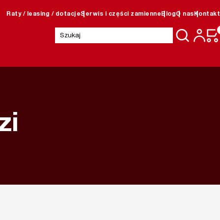
Raty / leasing / dotacje
Serwis i części zamienne
Blog
O nas
Kontakt
Szukaj:
zi