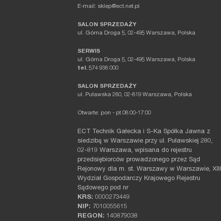
E-mail: sklep@ect.net.pl
SALON SPRZEDAŻY
ul. Górna Droga 5, 02-495 Warszawa, Polska
SERWIS
ul. Górna Droga 5, 02-495 Warszawa, Polska
tel.
574 938 000
SALON SPRZEDAŻY
ul. Puławska 280, 02-819 Warszawa, Polska
Otwarte: pon - pt 08:00-17:00
ECT Technik Gałecka i S-Ka Spółka Jawna z
siedzibą w Warszawie przy ul. Puławskiej 280,
02-819 Warszawa, wpisana do rejestru
przedsiębiorców prowadzonego przez Sąd
Rejonowy dla m. st. Warszawy w Warszawie, XIII
Wydział Gospodarczy Krajowego Rejestru
Sądowego pod nr
KRS:
0000273449
NIP:
7010055615
REGON:
140879038