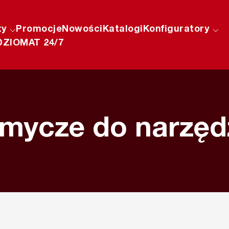
ty
Promocje
Nowości
Katalogi
Konfiguratory
ZIOMAT 24/7
mycze do narzęd