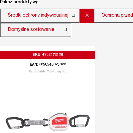
Pokaż produkty wg:
×
Środki ochrony indywidualnej
Ochrona przed
Domyślne sortowanie
SKU: 4932472106
EAN: 4058546325022
Retractable Tool Lanyard