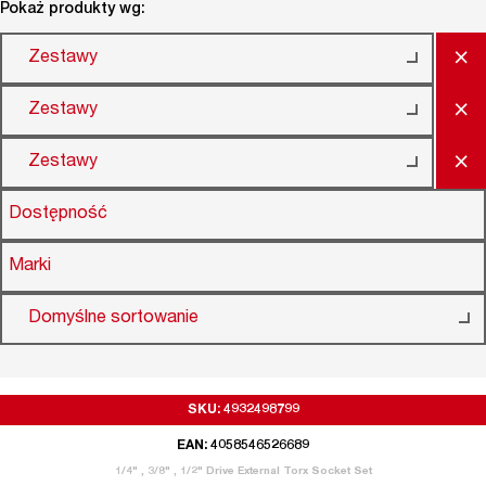
Pokaż produkty wg:
×
Zestawy
×
Zestawy
×
Zestawy
Dostępność
Marki
Domyślne sortowanie
SKU: 4932498799
EAN: 4058546526689
1/4" , 3/8" , 1/2" Drive External Torx Socket Set