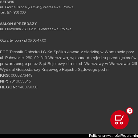
SERWIS
ul. Górna Droga 5, 02-495 Warszawa, Polska
tel.
574 938 000
SALON SPRZEDAŻY
ul. Puławska 280, 02-819 Warszawa, Polska
Otwarte: pon - pt 08:00-17:00
ECT Technik Gałecka i S-Ka Spółka Jawna z siedzibą w Warszawie przy
ul. Puławskiej 280, 02-819 Warszawa, wpisana do rejestru przedsiębiorców
prowadzonego przez Sąd Rejonowy dla m. st. Warszawy w Warszawie, XIII
Wydział Gospodarczy Krajowego Rejestru Sądowego pod nr
KRS:
0000273449
NIP:
7010055615
REGON:
140879038
0
Polityka prywatności
Regulamin