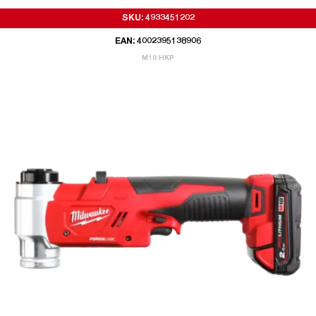
SKU: 4933451202
EAN: 4002395138906
M18 HKP