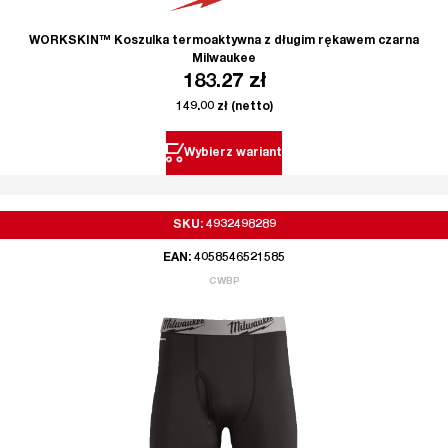
WORKSKIN™ Koszulka termoaktywna z długim rękawem czarna
Milwaukee
183.27
zł
149.00
zł
(netto)
Wybierz wariant
SKU: 4932498289
EAN: 4058546521585
CWBP