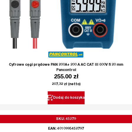
Cyfrowe cęgi prądowe PAN 200A+ 200 A AC CAT III 600V fi 20 mm
Pancontrol
255.00
zł
207.32
zł
(netto)
Dodaj do koszyka
SKU: 45279
EAN: 4010995452797