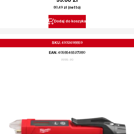
99.00
zł
80.49
zł
(netto)
Dodaj do koszyka
SKU: 4932498859
EAN: 4058546527280
2225-20