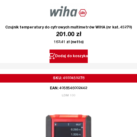
Czujnik temperatury do cyfrowych multimetrów WIHA (nr kat. 45279)
201.00
zł
163.41
zł
(netto)
Dodaj do koszyka
SKU: 4933459278
EAN: 4058546002442
LDM 100