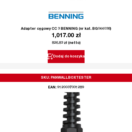
Adapter cęgowy CC 3 BENNING (nr kat. BG044038)
1,017.00
zł
826.83
zł
(netto)
Dodaj do koszyka
SKU: PANWALLBOXTESTER
EAN: 9120037331289