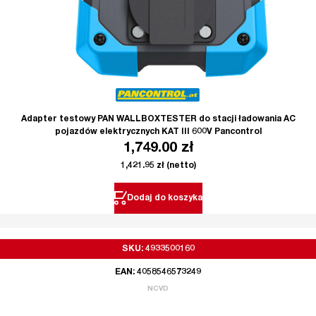
Adapter testowy PAN WALLBOXTESTER do stacji ładowania AC
pojazdów elektrycznych KAT III 600V Pancontrol
1,749.00
zł
1,421.95
zł
(netto)
Dodaj do koszyka
SKU: 4933500160
EAN: 4058546573249
NCVD