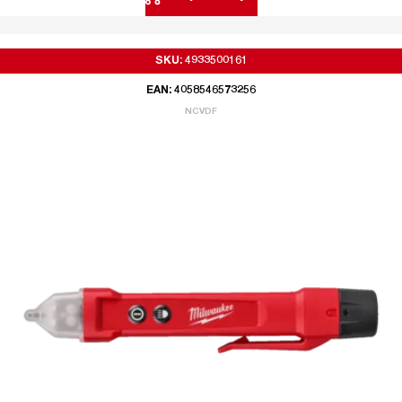
SKU: 4933500161
EAN: 4058546573256
NCVDF