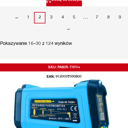
Dodaj do koszyka
←
1
2
3
4
5
…
7
8
9
→
Pokazywanie 16–30 z 124 wyników
SKU: PANIR-T800+
EAN: 9120037330800