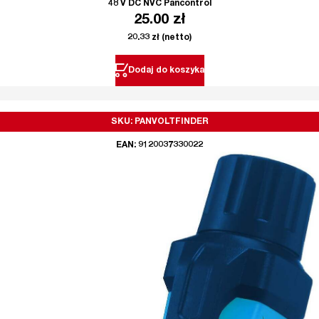
48 V DC NVC Pancontrol
25.00
zł
20.33
zł
(netto)
Dodaj do koszyka
SKU: PANVOLTFINDER
EAN: 9120037330022