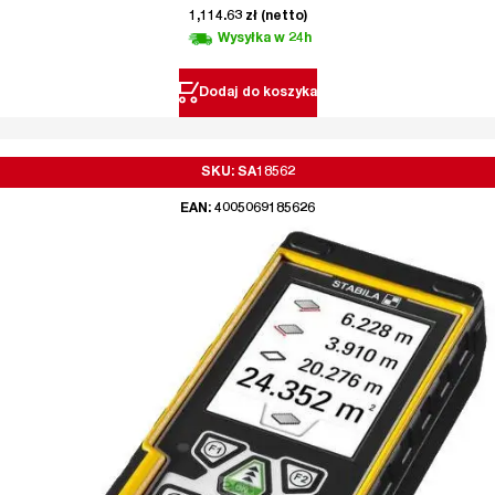
1,114.63
zł
(netto)
Wysyłka w 24h
Dodaj do koszyka
SKU: SA18562
EAN: 4005069185626