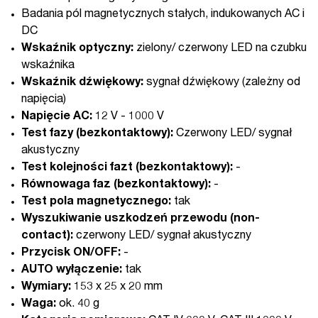
Badania pól magnetycznych stałych, indukowanych AC i
DC
Wskaźnik optyczny:
zielony/ czerwony LED na czubku
wskaźnika
Wskaźnik dźwiękowy:
sygnał dźwiękowy (zależny od
napięcia)
Napięcie AC:
12 V - 1000 V
Test fazy (bezkontaktowy):
Czerwony LED/ sygnał
akustyczny
Test kolejności fazt (bezkontaktowy):
-
Równowaga faz (bezkontaktowy):
-
Test pola magnetycznego:
tak
Wyszukiwanie uszkodzeń przewodu (non-
contact):
czerwony LED/ sygnał akustyczny
Przycisk ON/OFF:
-
AUTO wyłączenie:
tak
Wymiary:
153 x 25 x 20 mm
Waga:
ok. 40 g