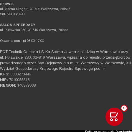
SERWIS
ul. Górna Droga 5, 02-495 Warszawa, Polska
tel.
574 938 000
SALON SPRZEDAŻY
ul. Puławska 280, 02-819 Warszawa, Polska
Otwarte: pon - pt 08:00-17:00
ECT Technik Gałecka i S-Ka Spółka Jawna z siedzibą w Warszawie przy
ul. Puławskiej 280, 02-819 Warszawa, wpisana do rejestru przedsiębiorców
prowadzonego przez Sąd Rejonowy dla m. st. Warszawy w Warszawie, XIII
Wydział Gospodarczy Krajowego Rejestru Sądowego pod nr
KRS:
0000273449
NIP:
7010055615
REGON:
140879038
0