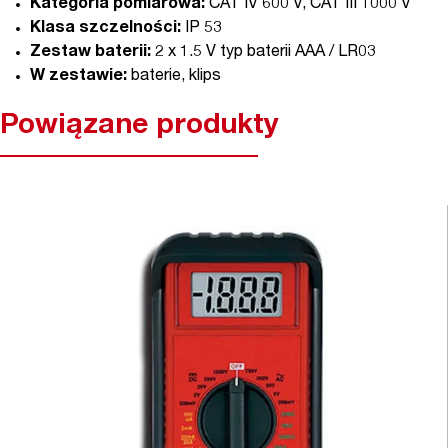
Kategoria pomiarowa:
CAT IV 600 V, CAT III 1000 V
Klasa szczelności:
IP 53
Zestaw baterii:
2 x 1.5 V typ baterii AAA / LR03
W zestawie:
baterie, klips
Powiązane produkty