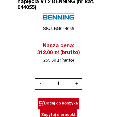
napięcia VT2 BENNING (nr kat.
044055)
SKU: BG044055
Nasza cena:
312.00 zł (brutto)
253.66 zł (netto)
ilość
-
+
Bezdotykowy
detektor
napięcia
Dodaj do koszyka
VT2
BENNING
Zapytaj o produkt