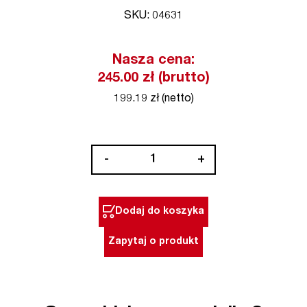
SKU: 04631
Nasza cena:
245.00 zł (brutto)
199.19 zł (netto)
ilość
-
+
Bit
końcówka
nasadowa
Dodaj do koszyka
magnetyczna
1/4"
Zapytaj o produkt
HEX
13
x
55