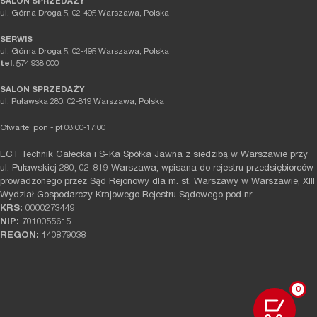
SALON SPRZEDAŻY
ul. Górna Droga 5, 02-495 Warszawa, Polska
SERWIS
ul. Górna Droga 5, 02-495 Warszawa, Polska
tel.
574 938 000
SALON SPRZEDAŻY
ul. Puławska 280, 02-819 Warszawa, Polska
Otwarte: pon - pt 08:00-17:00
ECT Technik Gałecka i S-Ka Spółka Jawna z siedzibą w Warszawie przy
ul. Puławskiej 280, 02-819 Warszawa, wpisana do rejestru przedsiębiorców
prowadzonego przez Sąd Rejonowy dla m. st. Warszawy w Warszawie, XIII
Wydział Gospodarczy Krajowego Rejestru Sądowego pod nr
KRS:
0000273449
NIP:
7010055615
REGON:
140879038
0