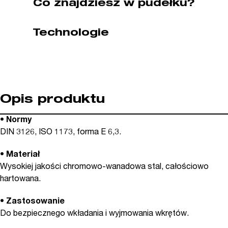
Co znajdziesz w pudełku?
mm
5
Technologie
szt
WIHA
(nr
kat.
04631)
Opis produktu
• Normy
DIN 3126, ISO 1173, forma E 6,3.
• Materiał
Wysokiej jakości chromowo-wanadowa stal, całościowo
hartowana.
• Zastosowanie
Do bezpiecznego wkładania i wyjmowania wkrętów.