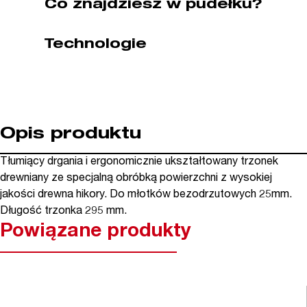
Co znajdziesz w pudełku?
WIHA
(nr
Technologie
kat.
02113)
Opis produktu
Tłumiący drgania i ergonomicznie ukształtowany trzonek
drewniany ze specjalną obróbką powierzchni z wysokiej
jakości drewna hikory. Do młotków bezodrzutowych 25mm.
Długość trzonka 295 mm.
Powiązane produkty