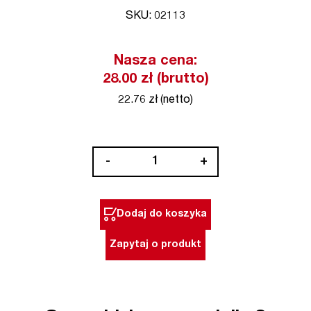
SKU: 02113
Nasza cena:
28.00 zł (brutto)
22.76 zł (netto)
ilość
-
+
Trzonek
do
młotka
Dodaj do koszyka
25
x
Zapytaj o produkt
295
mm
drewniany
Hickory