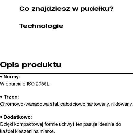
WIHA
Co znajdziesz w pudełku?
(nr
kat.
Technologie
01222)
Opis produktu
•
Normy:
W oparciu o ISO 2936L.
•
Trzon:
Chromowo-wanadowa stal, całościowo hartowany, niklowany.
•
Dodatkowo:
Dzięki kompaktowej formie uchwyt ten pasuje idealnie do
każdej kieszeni na miarkę.