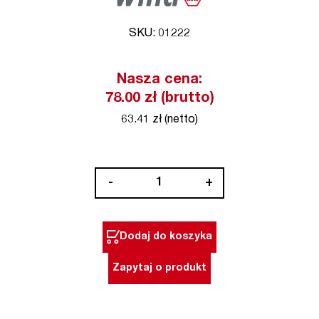
SKU: 01222
Nasza cena:
78.00 zł (brutto)
63.41 zł (netto)
ilość
-
+
Zestaw
kluczy
imbusowych
Dodaj do koszyka
HEX
9
Zapytaj o produkt
szt.
Compact
niklowane