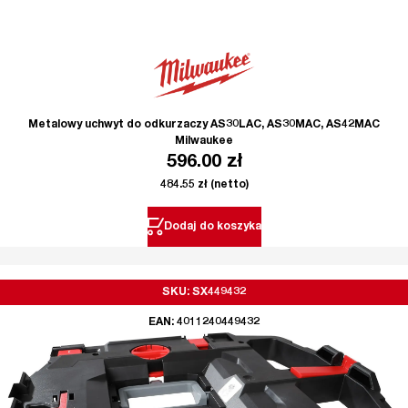
Metalowy uchwyt do odkurzaczy AS30LAC, AS30MAC, AS42MAC
Milwaukee
596.00
zł
484.55
zł
(netto)
Dodaj do koszyka
SKU: SX449432
EAN: 4011240449432