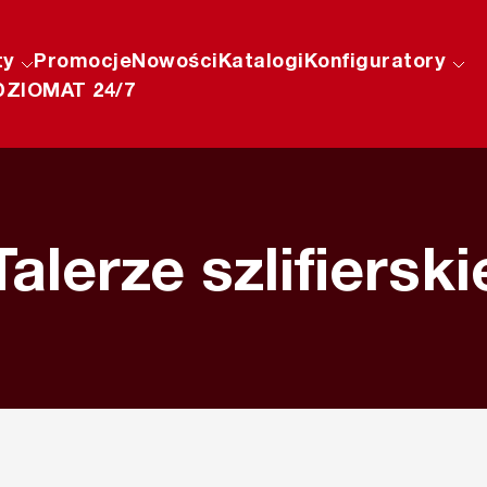
ty
Promocje
Nowości
Katalogi
Konfiguratory
ZIOMAT 24/7
Talerze szlifierski