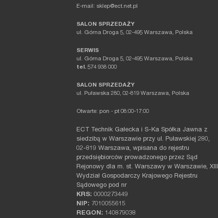
E-mail: sklep@ect.net.pl
SALON SPRZEDAŻY
ul. Górna Droga 5, 02-495 Warszawa, Polska
SERWIS
ul. Górna Droga 5, 02-495 Warszawa, Polska
tel.
574 938 000
SALON SPRZEDAŻY
ul. Puławska 280, 02-819 Warszawa, Polska
Otwarte: pon - pt 08:00-17:00
ECT Technik Gałecka i S-Ka Spółka Jawna z
siedzibą w Warszawie przy ul. Puławskiej 280,
02-819 Warszawa, wpisana do rejestru
przedsiębiorców prowadzonego przez Sąd
Rejonowy dla m. st. Warszawy w Warszawie, XIII
Wydział Gospodarczy Krajowego Rejestru
Sądowego pod nr
KRS:
0000273449
NIP:
7010055615
REGON:
140879038