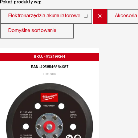
Pokaż produkty wg:
×
Elektronarzędzia akumulatorowe
Akcesoria 
Domyślne sortowanie
SKU: 4932499244
EAN: 4058546564087
FROSBP