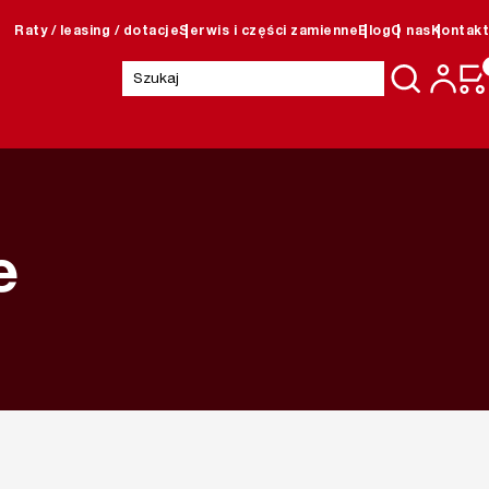
Raty / leasing / dotacje
Serwis i części zamienne
Blog
O nas
Kontakt
Szukaj:
e