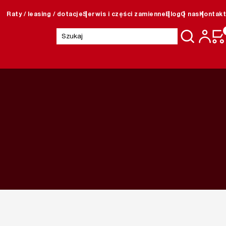
Raty / leasing / dotacje
Serwis i części zamienne
Blog
O nas
Kontakt
Szukaj: