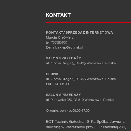
KONTAKT
KONTAKT/ SPRZEDAŻ INTERNETOWA
Marcin Ciećwierz
tel. 730353700
E-mail: sklep@ect.net.pl
SALON SPRZEDAŻY
ul. Górna Droga 5, 02-495 Warszawa, Polska
SERWIS
ul. Górna Droga 5, 02-495 Warszawa, Polska
tel.
574 938 000
SALON SPRZEDAŻY
ul. Puławska 280, 02-819 Warszawa, Polska
Otwarte: pon - pt 08:00-17:00
ECT Technik Gałecka i S-Ka Spółka Jawna z
siedzibą w Warszawie przy ul. Puławskiej 280,