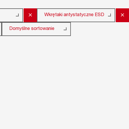
×
×
Wkrętaki antystatyczne ESD
Domyślne sortowanie