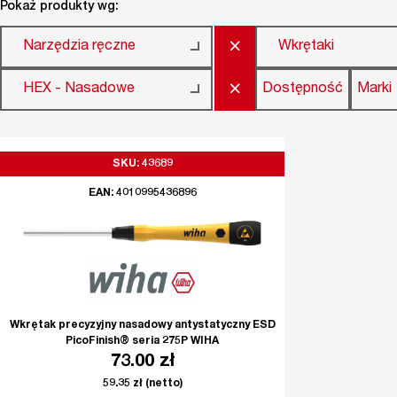
Pokaż produkty wg:
×
Narzędzia ręczne
Wkrętaki
×
Dostępność
Marki
HEX - Nasadowe
SKU: 43689
EAN: 4010995436896
Wkrętak precyzyjny nasadowy antystatyczny ESD
PicoFinish® seria 275P WIHA
73.00
zł
59.35
zł
(netto)