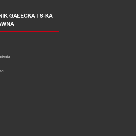
IK GAŁECKA I S-KA
AWNA
żnienia
ści