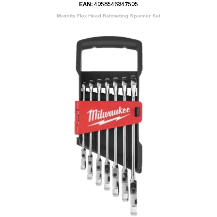
EAN: 4058546347505
Maxbite Flex Head Ratcheting Spanner Set