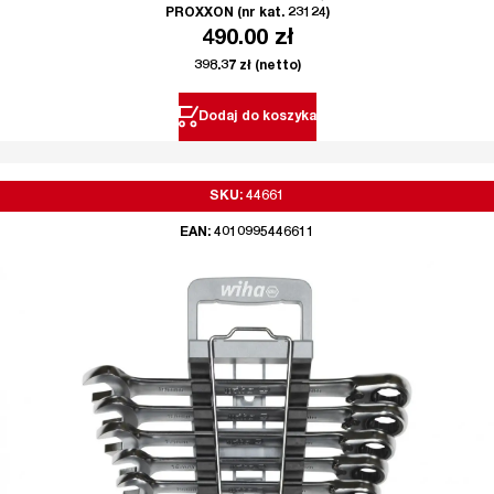
PROXXON (nr kat. 23124)
490.00
zł
398.37
zł
(netto)
Dodaj do koszyka
SKU: 44661
EAN: 4010995446611