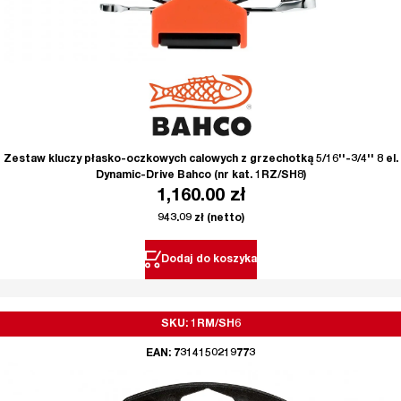
Zestaw kluczy płasko-oczkowych calowych z grzechotką 5/16''-3/4'' 8 el.
Dynamic-Drive Bahco (nr kat. 1RZ/SH8)
1,160.00
zł
943.09
zł
(netto)
Dodaj do koszyka
SKU: 1RM/SH6
EAN: 7314150219773