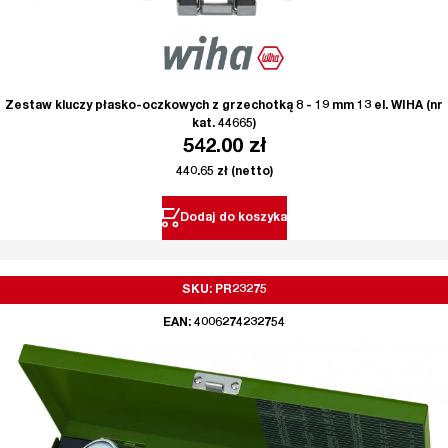
Zestaw kluczy płasko-oczkowych z grzechotką 8 - 19 mm 13 el. WIHA (nr
kat. 44665)
542.00
zł
440.65
zł
(netto)
Dodaj do koszyka
SKU: PR23275
EAN: 4006274232754