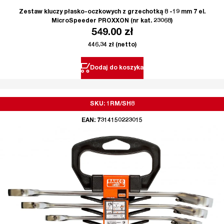
Zestaw kluczy płasko-oczkowych z grzechotką 8 -19 mm 7 el.
MicroSpeeder PROXXON (nr kat. 23068)
549.00
zł
446.34
zł
(netto)
Dodaj do koszyka
SKU: 1RM/SH8
EAN: 7314150223015