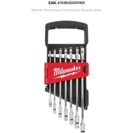
EAN: 4058546229382
Maxbite Ratcheting Combination Spanner Sets