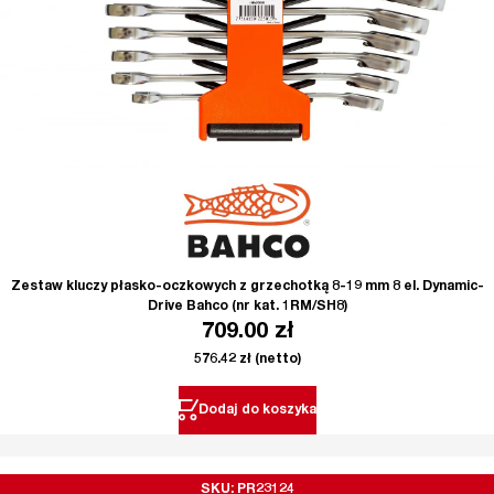
Zestaw kluczy płasko-oczkowych z grzechotką 8-19 mm 8 el. Dynamic-
Drive Bahco (nr kat. 1RM/SH8)
709.00
zł
576.42
zł
(netto)
Dodaj do koszyka
SKU: PR23124