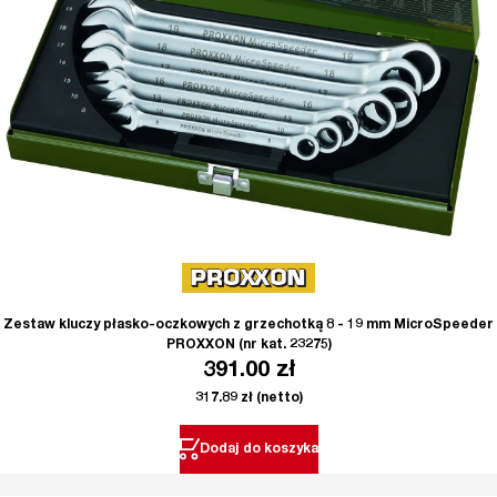
Zestaw kluczy płasko-oczkowych z grzechotką 8 - 19 mm MicroSpeeder
PROXXON (nr kat. 23275)
391.00
zł
317.89
zł
(netto)
Dodaj do koszyka