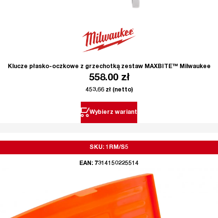
Klucze płasko-oczkowe z grzechotką zestaw MAXBITE™ Milwaukee
558.00
zł
453.66
zł
(netto)
Wybierz wariant
SKU: 1RM/S5
EAN: 7314150225514