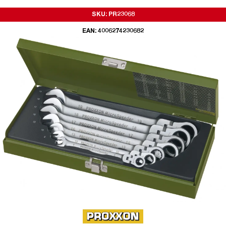
SKU: PR23068
EAN: 4006274230682