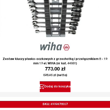
Zestaw kluczy płasko-oczkowych z grzechotką i przełącznikiem 8 - 19
mm 13 el. WIHA (nr kat. 44661)
773.00
zł
628.46
zł
(netto)
Dodaj do koszyka
SKU: 4932478557