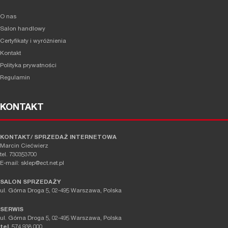
O nas
Salon handlowy
Certyfikaty i wyróżnienia
Kontakt
Polityka prywatności
Regulamin
KONTAKT
KONTAKT/ SPRZEDAŻ INTERNETOWA
Marcin Ciećwierz
tel. 730353700
E-mail: sklep@ect.net.pl
SALON SPRZEDAŻY
ul. Górna Droga 5, 02-495 Warszawa, Polska
SERWIS
ul. Górna Droga 5, 02-495 Warszawa, Polska
tel.
574 938 000