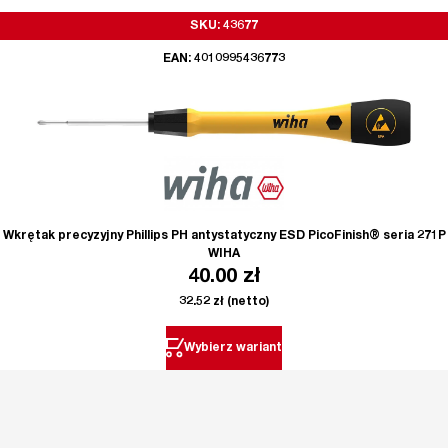
SKU: 43677
EAN: 4010995436773
Wkrętak precyzyjny Phillips PH antystatyczny ESD PicoFinish® seria 271P
WIHA
40.00
zł
32.52
zł
(netto)
Wybierz wariant