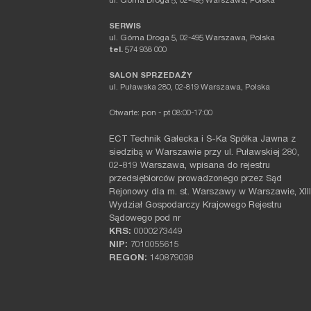
ul. Górna Droga 5, 02-495 Warszawa, Polska
SERWIS
ul. Górna Droga 5, 02-495 Warszawa, Polska
tel.
574 938 000
SALON SPRZEDAŻY
ul. Puławska 280, 02-819 Warszawa, Polska
Otwarte: pon - pt 08:00-17:00
ECT Technik Gałecka i S-Ka Spółka Jawna z
siedzibą w Warszawie przy ul. Puławskiej 280,
02-819 Warszawa, wpisana do rejestru
przedsiębiorców prowadzonego przez Sąd
Rejonowy dla m. st. Warszawy w Warszawie, XIII
Wydział Gospodarczy Krajowego Rejestru
Sądowego pod nr
KRS:
0000273449
NIP:
7010055615
REGON:
140879038