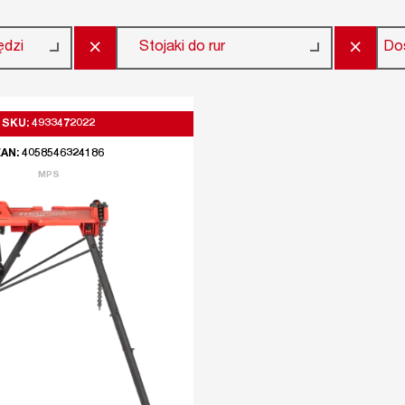
×
×
Do
ędzi
Stojaki do rur
SKU: 4933472022
AN: 4058546324186
MPS