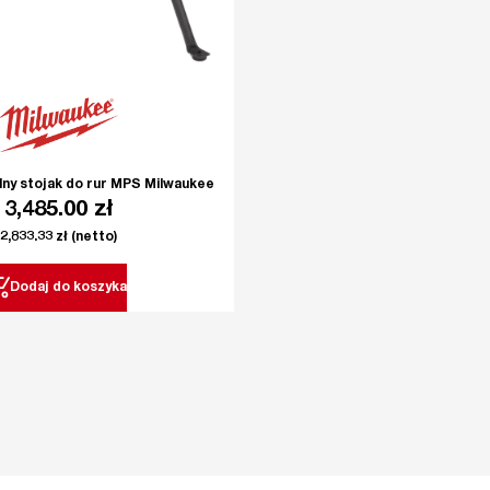
lny stojak do rur MPS Milwaukee
3,485.00
zł
2,833.33
zł
(netto)
Dodaj do koszyka