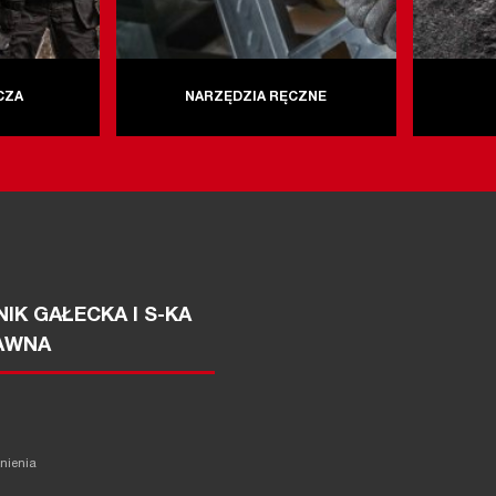
CZA
NARZĘDZIA RĘCZNE
IK GAŁECKA I S-KA
AWNA
żnienia