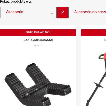
Pokaż produkty wg:
×
Akcesoria
Akcesoria do narz
SKU: 4932478923
EAN: 4058546362058
E
MPS-A