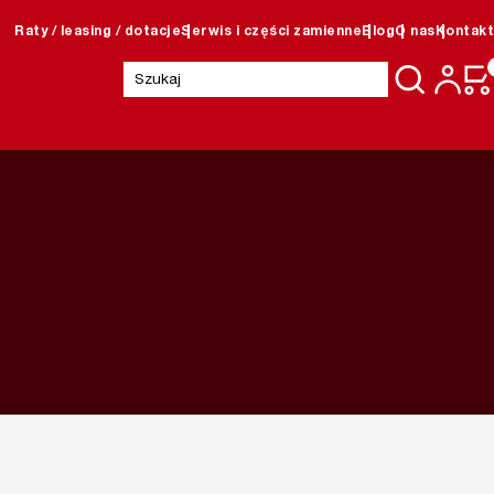
Raty / leasing / dotacje
Serwis i części zamienne
Blog
O nas
Kontakt
Szukaj: