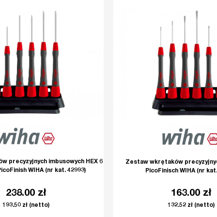
w precyzyjnych imbusowych HEX 6
Zestaw wkrętaków precyzyjnyc
PicoFinish WIHA (nr kat. 42993)
PicoFinisch WIHA (nr kat.
238.00
zł
163.00
zł
193.50
zł
(netto)
132.52
zł
(netto)