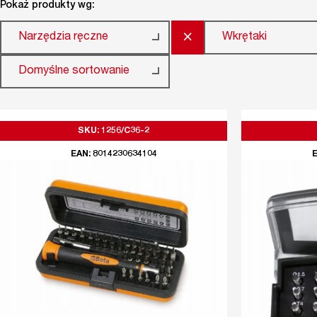
Pokaż produkty wg:
×
Narzędzia ręczne
Wkrętaki
Domyślne sortowanie
SKU: 1256/C36-2
EAN: 8014230634104
E