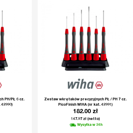
h PH/PŁ 6 cz.
Zestaw wkrętaków precyzyjnych PŁ / PH 7 cz.
 42990)
PicoFinish WIHA (nr kat. 42991)
182.00
zł
147.97
zł
(netto)
Wysyłka w 24h