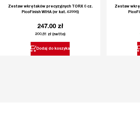
Zestaw wkrętaków precyzyjnych TORX 6 cz.
Zestaw wkręt
PicoFinish WIHA (nr kat. 42996)
PicoFi
247.00
zł
200.81
zł
(netto)
Dodaj do koszyka