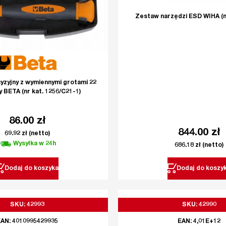
Zestaw narzędzi ESD WIHA (nr
yzyjny z wymiennymi grotami 22
 BETA (nr kat. 1256/C21-1)
86.00
zł
844.00
zł
69.92
zł
(netto)
Wysyłka w 24h
686.18
zł
(netto)
Dodaj do koszyka
Dodaj do koszy
SKU: 42993
SKU: 42990
AN: 4010995429935
EAN: 4,01E+12