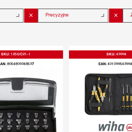
×
×
Precyzyjne
SKU: 1256/C21-1
SKU: 43994
AN: 8054809348537
EAN: 40109954399