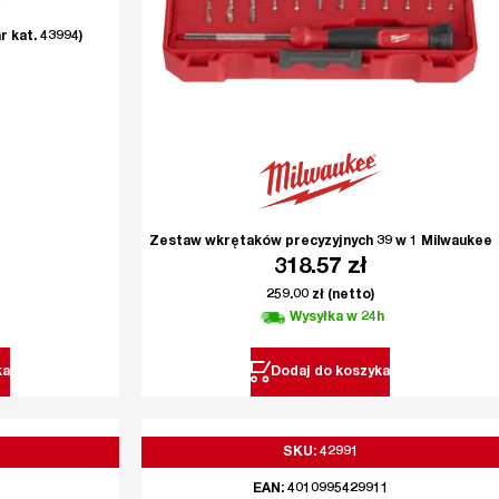
 kat. 43994)
Zestaw wkrętaków precyzyjnych 39 w 1 Milwaukee
318.57
zł
259.00
zł
(netto)
Wysyłka w 24h
ka
Dodaj do koszyka
SKU: 42991
EAN: 4010995429911