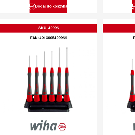
Dodaj do koszyka
SKU: 42996
EAN: 4010995429966
E