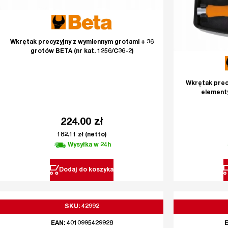
Wkrętak precyzyjny z wymiennym grotami + 36
grotów BETA (nr kat. 1256/C36-2)
Wkrętak prec
elementy
224.00
zł
182.11
zł
(netto)
Wysyłka w 24h
Dodaj do koszyka
SKU: 42992
EAN: 4010995429928
E