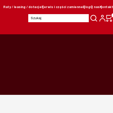
Raty / leasing / dotacje
Serwis i części zamienne
Blog
O nas
Kontakt
Szukaj: