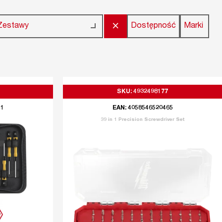
×
Dostępność
Marki
Zestawy
SKU: 4932498177
41
EAN: 4058546520465
39 in 1 Precision Screwdriver Set