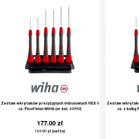
Zestaw wkrętaków precyzyjnych imbusowych HEX 6
Zestaw wkrętakó
cz. PicoFinish WIHA (nr kat. 42992)
cz. z kulką 
177.00
zł
143.90
zł
(netto)