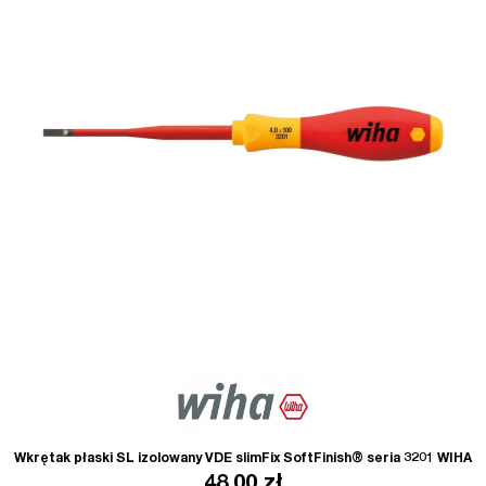
Wkrętak płaski SL izolowany VDE slimFix SoftFinish® seria 3201 WIHA
48.00
zł