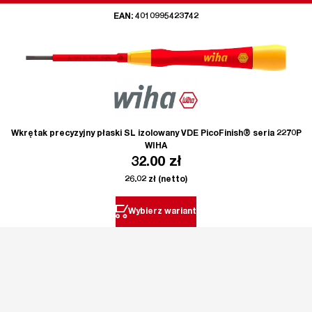
EAN: 4010995423742
Wkrętak precyzyjny płaski SL izolowany VDE PicoFinish® seria 2270P
WIHA
32.00
zł
26.02
zł
(netto)
Wybierz wariant