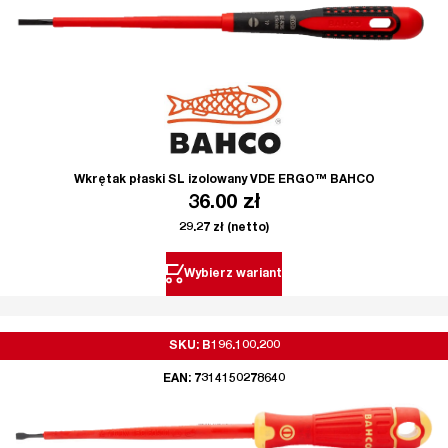
Wkrętak płaski SL izolowany VDE ERGO™ BAHCO
36.00
zł
29.27
zł
(netto)
Wybierz wariant
SKU: B196.100.200
EAN: 7314150278640