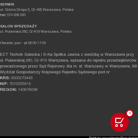
SERWIS
ul. Górna Droga 5, 02-495 Warszawa, Polska
tel.
574 938 000
SALON SPRZEDAŻY
ul. Puławska 280, 02-819 Warszawa, Polska
Otwarte: pon - pt 08:00-17:00
ECT Technik Gałecka i S-Ka Spółka Jawna z siedzibą w Warszawie przy
ul. Puławskiej 280, 02-819 Warszawa, wpisana do rejestru przedsiębiorców
prowadzonego przez Sąd Rejonowy dla m. st. Warszawy w Warszawie, XIII
Wydział Gospodarczy Krajowego Rejestru Sądowego pod nr
KRS:
0000273449
NIP:
7010055615
REGON:
140879038
0