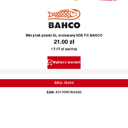
Wkrętak płaski SL izolowany VDE Fit BAHCO
21.00
zł
17.07
zł
(netto)
Wybierz wariant
SKU: 35446
EAN: 4010995354466