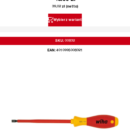
39.02
zł
(netto)
Wybierz wariant
SKU: 00832
EAN: 4010995008321