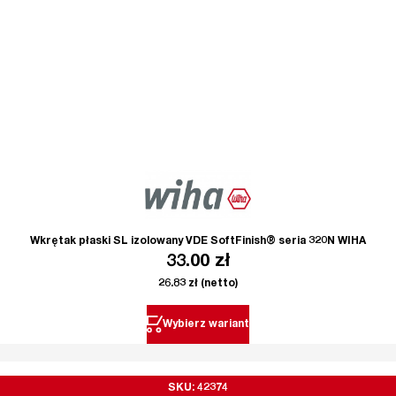
Wkrętak płaski SL izolowany VDE SoftFinish® seria 320N WIHA
33.00
zł
26.83
zł
(netto)
Wybierz wariant
SKU: 42374