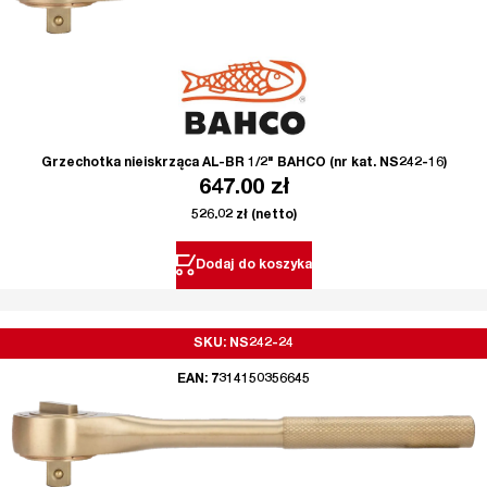
Grzechotka nieiskrząca AL-BR 1/2" BAHCO (nr kat. NS242-16)
647.00
zł
526.02
zł
(netto)
Dodaj do koszyka
SKU: NS242-24
EAN: 7314150356645