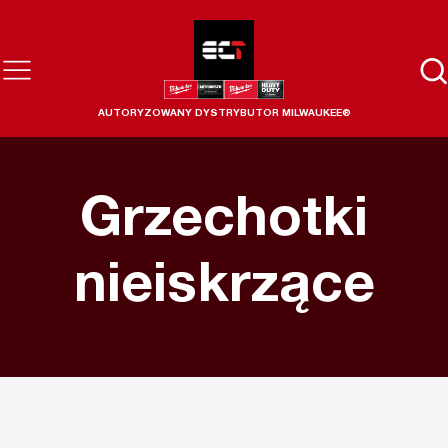
AUTORYZOWANY DYSTRYBUTOR MILWAUKEE®
Grzechotki
nieiskrzące