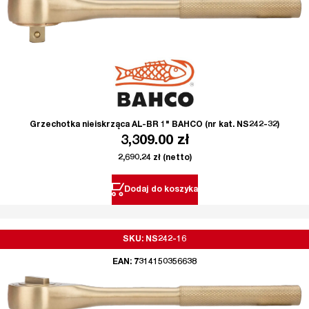
Grzechotka nieiskrząca AL-BR 1" BAHCO (nr kat. NS242-32)
3,309.00
zł
2,690.24
zł
(netto)
Dodaj do koszyka
SKU: NS242-16
EAN: 7314150356638