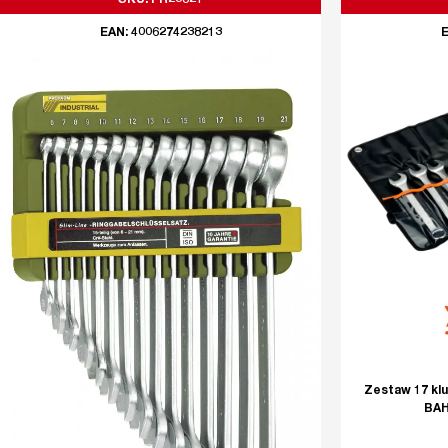
SKU: PR23821
EAN: 4006274238213
E
Zestaw 17 kl
BAH