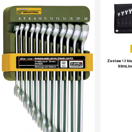
Zestaw 12 kl
SlimLin