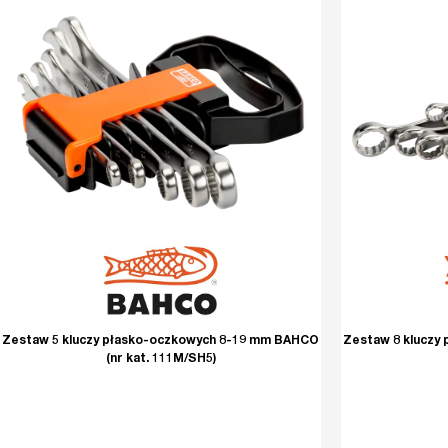
Zestaw 5 kluczy płasko-oczkowych 8-19 mm BAHCO
Zestaw 8 kluczy
(nr kat. 111M/SH5)