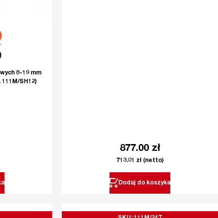
owych 8-19 mm
. 111M/SH12)
877.00
zł
713.01
zł
(netto)
ka
Dodaj do koszyka