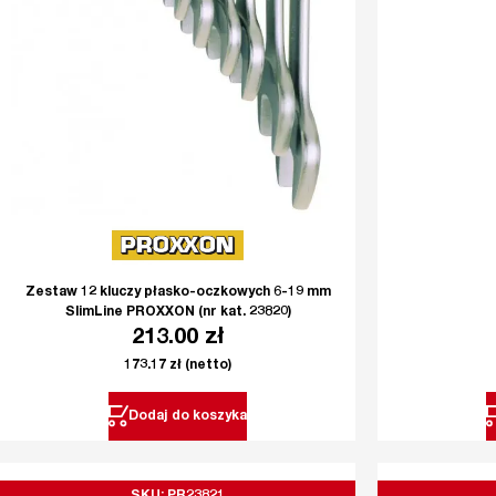
Zestaw 12 kluczy płasko-oczkowych 6-19 mm
SlimLine PROXXON (nr kat. 23820)
213.00
zł
173.17
zł
(netto)
Dodaj do koszyka