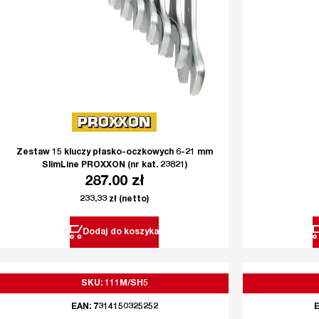
Zestaw 15 kluczy płasko-oczkowych 6-21 mm
SlimLine PROXXON (nr kat. 23821)
287.00
zł
233.33
zł
(netto)
Dodaj do koszyka
SKU: 111M/SH5
EAN: 7314150325252
E