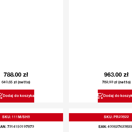
788.00
zł
963.00
zł
640.65
zł
(netto)
782.93
zł
(netto)
Dodaj do koszyka
Dodaj do koszy
SKU: 111M/SH8
SKU: PR23822
AN: 7314150197873
EAN: 40062742382