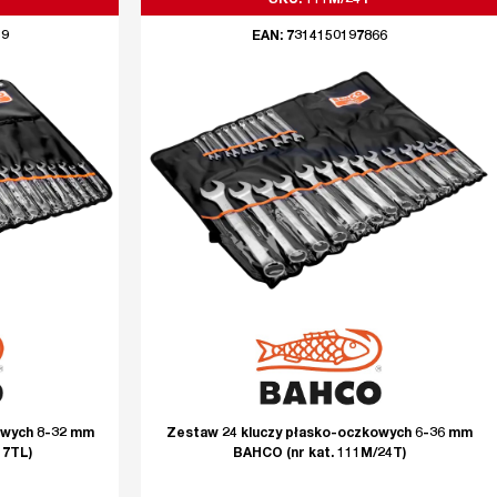
SKU: 111M/24T
59
EAN: 7314150197866
owych 8-32 mm
Zestaw 24 kluczy płasko-oczkowych 6-36 mm
17TL)
BAHCO (nr kat. 111M/24T)