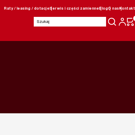
Raty / leasing / dotacje
Serwis i części zamienne
Blog
O nas
Kontakt
Szukaj: