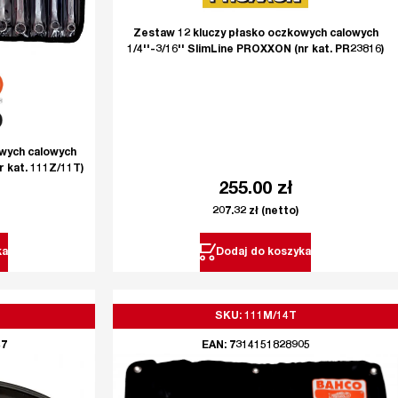
Zestaw 12 kluczy płasko oczkowych calowych
1/4''-3/16'' SlimLine PROXXON (nr kat. PR23816)
wych calowych
r kat. 111Z/11T)
255.00
zł
207.32
zł
(netto)
ka
Dodaj do koszyka
SKU: 111M/14T
47
EAN: 7314151828905