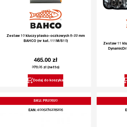
Zestaw 10 kluczy płasko-oczkowych 8-22 mm
BAHCO (nr kat. 111M/S10)
Zestaw 11 kl
DynamicDri
465.00
zł
378.05
zł
(netto)
Dodaj do koszyka
SKU: PR23820
EAN: 4006274238206
E