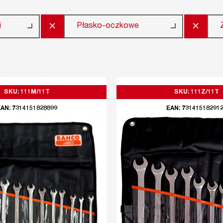
×
×
i
Płasko-oczkowe
SKU: 111M/11T
SKU: 111Z/11T
AN: 7314151828899
EAN: 73141518291