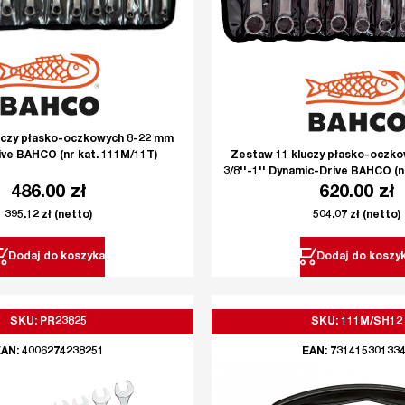
uczy płasko-oczkowych 8-22 mm
Zestaw 11 kluczy płasko-oczko
ve BAHCO (nr kat. 111M/11T)
3/8''-1'' Dynamic-Drive BAHCO (n
486.00
zł
620.00
zł
395.12
zł
(netto)
504.07
zł
(netto)
Dodaj do koszyka
Dodaj do koszy
SKU: PR23825
SKU: 111M/SH12
AN: 4006274238251
EAN: 73141530133