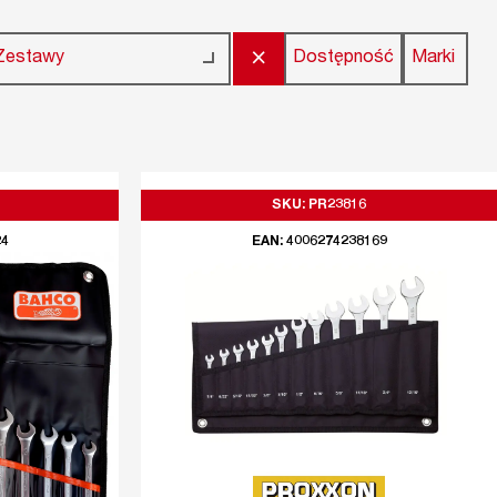
×
Dostępność
Marki
Zestawy
SKU: PR23816
24
EAN: 4006274238169