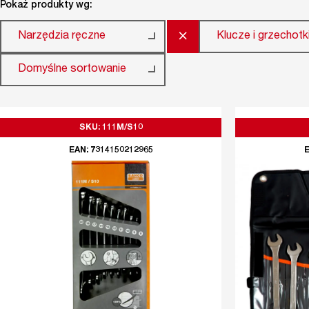
Pokaż produkty wg:
×
Narzędzia ręczne
Klucze i grzechotk
Domyślne sortowanie
SKU: 111M/S10
EAN: 7314150212965
E