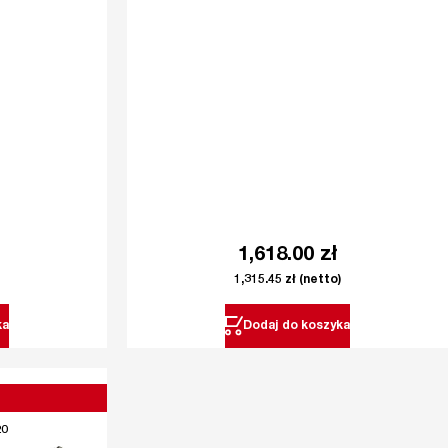
1,618.00
zł
1,315.45
zł
(netto)
ka
Dodaj do koszyka
20