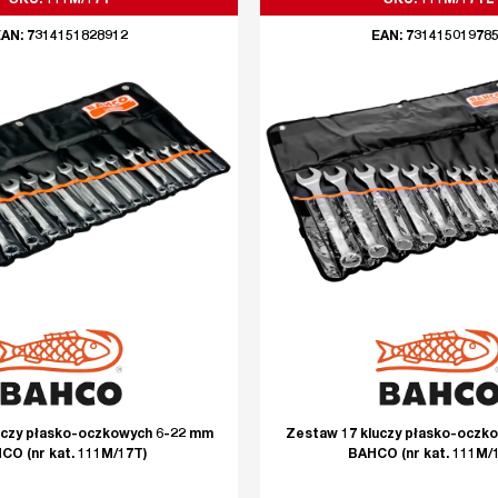
SKU: 111M/17T
SKU: 111M/17TL
AN: 7314151828912
EAN: 73141501978
uczy płasko-oczkowych 6-22 mm
Zestaw 17 kluczy płasko-oczk
CO (nr kat. 111M/17T)
BAHCO (nr kat. 111M/