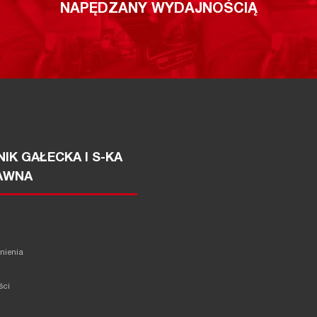
NAPĘDZANY WYDAJNOŚCIĄ
IK GAŁECKA I S-KA
AWNA
żnienia
ści