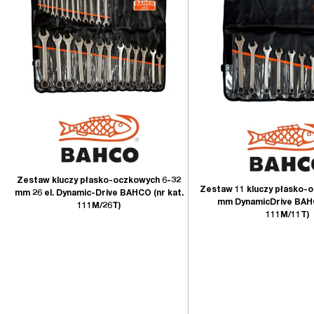
Zestaw kluczy płasko-oczkowych 6-32
Zestaw 11 kluczy płasko-
mm 26 el. Dynamic-Drive BAHCO (nr kat.
mm DynamicDrive BAHC
111M/26T)
111M/11T)