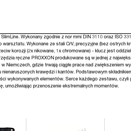
Line. Wykonany zgodnie z nor mmi DIN 3110 oraz ISO 3318. Ro
warsztatu. Wykonane ze stali CrV, precyzyjne (bez ostrych kr
iw korozji (2x nikowane, 1x chromowane) - klucz jest oddziel
 narzędzia ręczne PROXXON produkowane są w jednej z najwięks
w Niemczech, gdzie trwają ciągłe prace nad zwiększeniem wytr
u nienaruszonych krawędzi i kantów. Podstawowym składnikiem
ści wykonywanych elementów. Serce każdego zestawu, czyli g
się, umożliwiając przenoszenie ekstremalnych momentów.