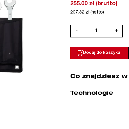
255.00 zł (brutto)
207.32 zł (netto)
ilość
-
+
Zestaw
12
kluczy
Dodaj do koszyka
płasko-
oczkowych
6-
Co znajdziesz w
19
mm
SlimLine
Technologie
PROXXON
(nr
kat.
23825)