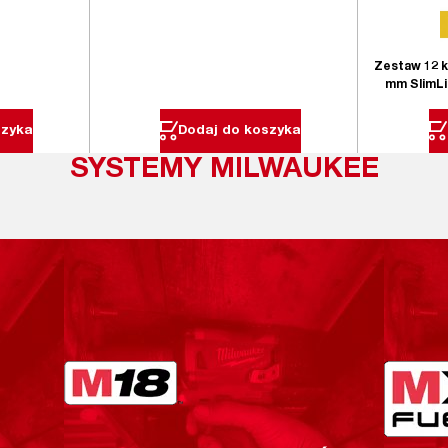
Zestaw 12 k
mm SlimLi
szyka
Dodaj do koszyka
SYSTEMY MILWAUKEE