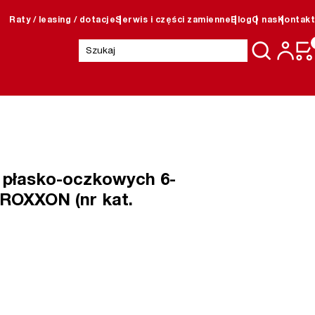
Raty / leasing / dotacje
Serwis i części zamienne
Blog
O nas
Kontakt
Szukaj:
 płasko-oczkowych 6-
ROXXON (nr kat.