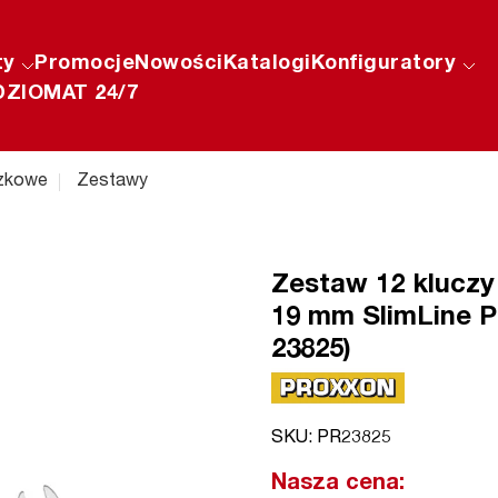
ty
Promocje
Nowości
Katalogi
Konfiguratory
ZIOMAT 24/7
zkowe
Zestawy
Zestaw 12 kluczy
19 mm SlimLine P
23825)
SKU: PR23825
Nasza cena: