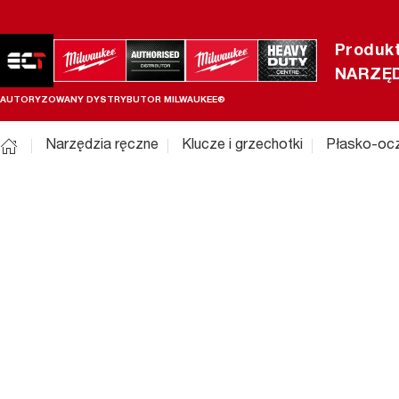
Produk
NARZĘD
AUTORYZOWANY DYSTRYBUTOR MILWAUKEE®
Narzędzia ręczne
Klucze i grzechotki
Płasko-oc