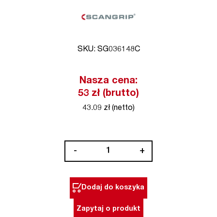
SKU: SG036148C
Nasza cena:
53 zł (brutto)
43.09 zł (netto)
ilość
-
+
Adapter
do
lamp
Dodaj do koszyka
Scangrip
MAKITA
Zapytaj o produkt
(nr