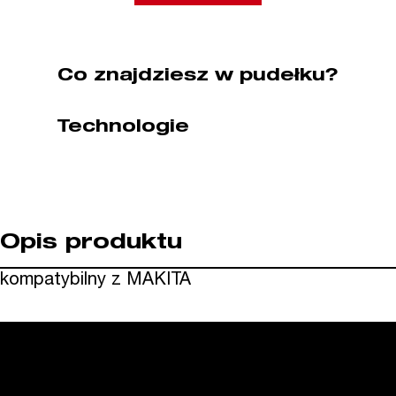
kat.
SG036148C)
Co znajdziesz w pudełku?
Technologie
Opis produktu
kompatybilny z MAKITA