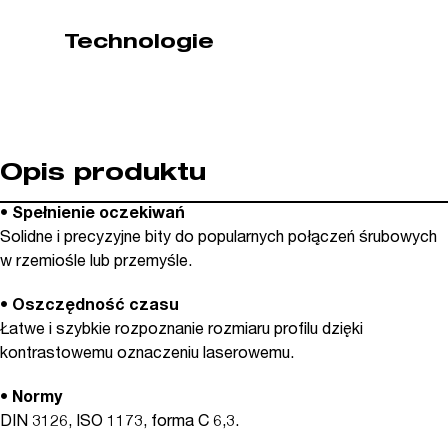
WIHA
Technologie
(nr
kat.
01710)
Opis produktu
• Spełnienie oczekiwań
Solidne i precyzyjne bity do popularnych połączeń śrubowych
w rzemiośle lub przemyśle.
• Oszczędność czasu
Łatwe i szybkie rozpoznanie rozmiaru profilu dzięki
kontrastowemu oznaczeniu laserowemu.
• Normy
DIN 3126, ISO 1173, forma C 6,3.