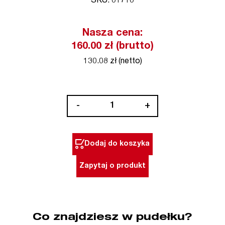
SKU: 01710
Nasza cena:
160.00 zł (brutto)
130.08 zł (netto)
ilość
-
+
Bit
1/4"
HEX
Dodaj do koszyka
10
x
Zapytaj o produkt
25
mm
10
szt.
Co znajdziesz w pudełku?
Standard