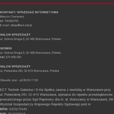
KONTAKT/ SPRZEDAŻ INTERNETOWA
Marcin Ciećwierz
tel. 730353700
E-mail: sklep@ect.net.pl
SALON SPRZEDAŻY
ul. Górna Droga 5, 02-495 Warszawa, Polska
SERWIS
ul. Górna Droga 5, 02-495 Warszawa, Polska
tel.
574 938 000
SALON SPRZEDAŻY
ul. Puławska 280, 02-819 Warszawa, Polska
Otwarte: pon - pt 08:00-17:00
ECT Technik Gałecka i S-Ka Spółka Jawna z siedzibą w Warszawie przy
ul. Puławskiej 280, 02-819 Warszawa, wpisana do rejestru przedsiębiorców
prowadzonego przez Sąd Rejonowy dla m. st. Warszawy w Warszawie, XIII
Wydział Gospodarczy Krajowego Rejestru Sądowego pod nr
KRS:
0000273449