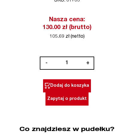
SKU: 01703
Nasza cena:
130.00 zł (brutto)
105.69 zł (netto)
ilość
-
+
Bit
1/4"
HEX
Dodaj do koszyka
2
x
Zapytaj o produkt
25
mm
10
szt.
Co znajdziesz w pudełku?
Standard