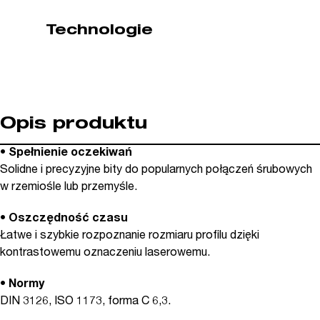
WIHA
Technologie
(nr
kat.
01703)
Opis produktu
• Spełnienie oczekiwań
Solidne i precyzyjne bity do popularnych połączeń śrubowych
w rzemiośle lub przemyśle.
• Oszczędność czasu
Łatwe i szybkie rozpoznanie rozmiaru profilu dzięki
kontrastowemu oznaczeniu laserowemu.
• Normy
DIN 3126, ISO 1173, forma C 6,3.