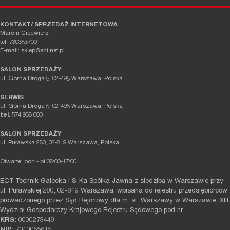
KONTAKT/ SPRZEDAŻ INTERNETOWA
Marcin Ciećwierz
tel. 730353700
E-mail: sklep@ect.net.pl
SALON SPRZEDAŻY
ul. Górna Droga 5, 02-495 Warszawa, Polska
SERWIS
ul. Górna Droga 5, 02-495 Warszawa, Polska
tel.
574 938 000
SALON SPRZEDAŻY
ul. Puławska 280, 02-819 Warszawa, Polska
Otwarte: pon - pt 08:00-17:00
ECT Technik Gałecka i S-Ka Spółka Jawna z siedzibą w Warszawie przy
ul. Puławskiej 280, 02-819 Warszawa, wpisana do rejestru przedsiębiorców
prowadzonego przez Sąd Rejonowy dla m. st. Warszawy w Warszawie, XIII
Wydział Gospodarczy Krajowego Rejestru Sądowego pod nr
KRS:
0000273449