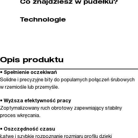
Co znajdziesz w pudełku?
WIHA
(nr
Technologie
kat.
05800)
Opis produktu
• Spełnienie oczekiwań
Solidne i precyzyjne bity do popularnych połączeń śrubowych
w rzemiośle lub przemyśle.
• Wyższa efektywność pracy
Zoptymalizowany ruch obrotowy zapewniający stabilny
proces wkręcania.
• Oszczędność czasu
Łatwe i szybkie rozpoznanie rozmiaru profilu dzięki