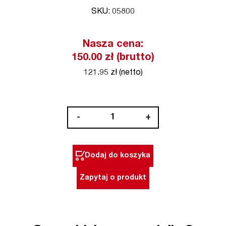
SKU: 05800
Nasza cena:
150.00 zł (brutto)
121.95 zł (netto)
ilość
-
+
Bit
1/4"
PH2
Dodaj do koszyka
x
110
Zapytaj o produkt
mm
5
szt.
Professional