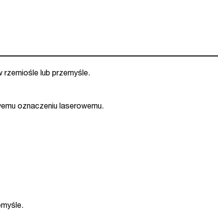
kat.
39382)
w rzemiośle lub przemyśle.
towemu oznaczeniu laserowemu.
emyśle.