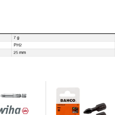
7 g
PH2
25 mm