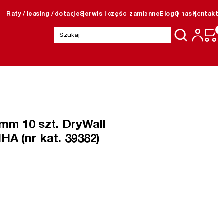
Raty / leasing / dotacje
Serwis i części zamienne
Blog
O nas
Kontakt
Szukaj:
 mm 10 szt. DryWall
HA (nr kat. 39382)