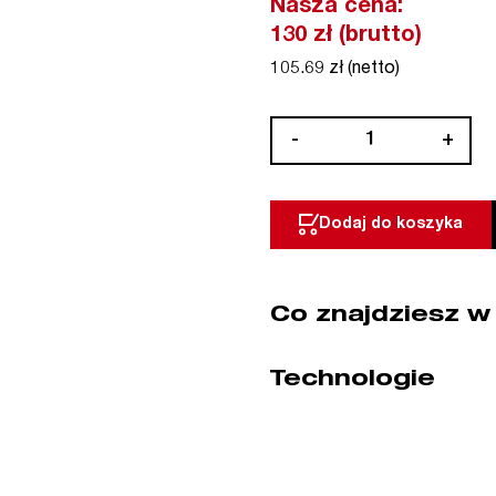
Nasza cena:
130 zł (brutto)
105.69 zł (netto)
ilość
-
+
Bit
1/4"
PH2
Dodaj do koszyka
x
25
mm
Co znajdziesz w
10
szt.
DryWall
Technologie
Stop
Standard
WIHA
(nr