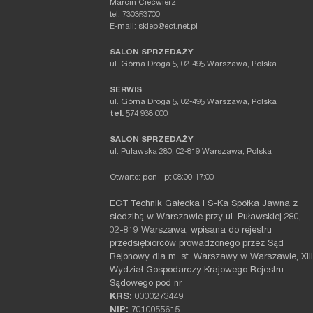
Marcin Ciećwierz
tel. 730353700
E-mail: sklep@ect.net.pl
SALON SPRZEDAŻY
ul. Górna Droga 5, 02-495 Warszawa, Polska
SERWIS
ul. Górna Droga 5, 02-495 Warszawa, Polska
tel.
574 938 000
SALON SPRZEDAŻY
ul. Puławska 280, 02-819 Warszawa, Polska
Otwarte: pon - pt 08:00-17:00
ECT Technik Gałecka i S-Ka Spółka Jawna z
siedzibą w Warszawie przy ul. Puławskiej 280,
02-819 Warszawa, wpisana do rejestru
przedsiębiorców prowadzonego przez Sąd
Rejonowy dla m. st. Warszawy w Warszawie, XIII
Wydział Gospodarczy Krajowego Rejestru
Sądowego pod nr
KRS:
0000273449
NIP:
7010055615