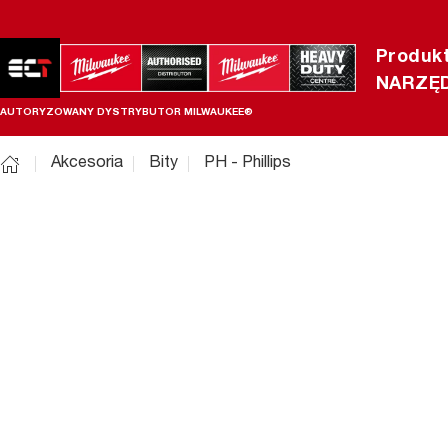
Produk
NARZĘD
AUTORYZOWANY DYSTRYBUTOR MILWAUKEE®
Akcesoria
Bity
PH - Phillips