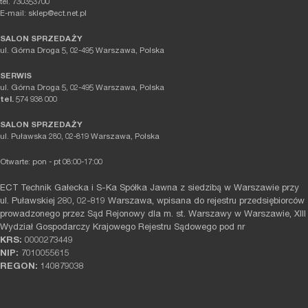
tel. 730353700
E-mail: sklep@ect.net.pl
SALON SPRZEDAŻY
ul. Górna Droga 5, 02-495 Warszawa, Polska
SERWIS
ul. Górna Droga 5, 02-495 Warszawa, Polska
tel.
574 938 000
SALON SPRZEDAŻY
ul. Puławska 280, 02-819 Warszawa, Polska
Otwarte: pon - pt 08:00-17:00
ECT Technik Gałecka i S-Ka Spółka Jawna z siedzibą w Warszawie przy
ul. Puławskiej 280, 02-819 Warszawa, wpisana do rejestru przedsiębiorców
prowadzonego przez Sąd Rejonowy dla m. st. Warszawy w Warszawie, XIII
Wydział Gospodarczy Krajowego Rejestru Sądowego pod nr
KRS:
0000273449
NIP:
7010055615
REGON:
140879038