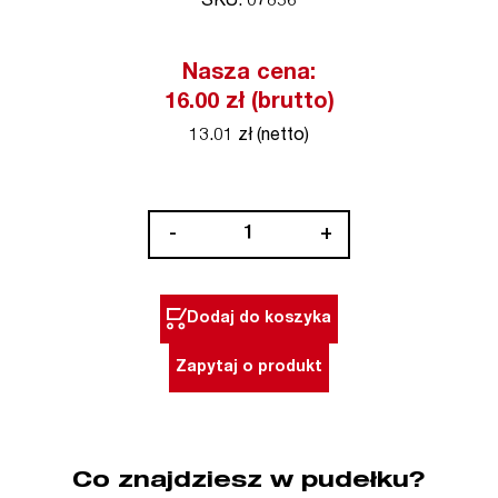
SKU: 07856
Nasza cena:
16.00 zł (brutto)
13.01 zł (netto)
ilość
-
+
Bit
1/4"
PH2
Dodaj do koszyka
x
25
Zapytaj o produkt
mm
3
szt.
Standard
Co znajdziesz w pudełku?
WIHA