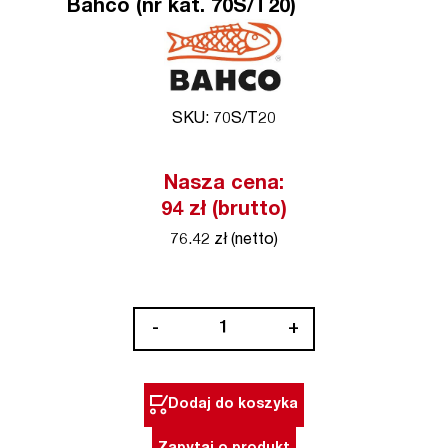
Bahco (nr kat. 70S/T20)
SKU: 70S/T20
Nasza cena:
94 zł (brutto)
76.42 zł (netto)
ilość
-
+
Bit
Torx
T20
Dodaj do koszyka
5/16''
opak.