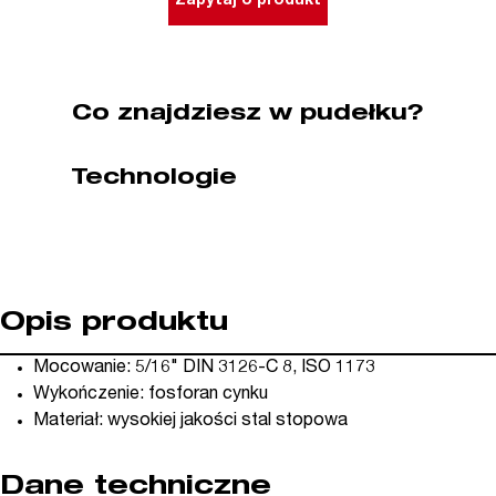
Zapytaj o produkt
5
szt.
Bahco
(nr
Co znajdziesz w pudełku?
kat.
70S/T20)
Technologie
Opis produktu
Mocowanie: 5/16" DIN 3126-C 8, ISO 1173
Wykończenie: fosforan cynku
Materiał: wysokiej jakości stal stopowa
Dane techniczne