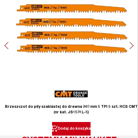
Brzeszczot do piły szablastej do drewna 240 mm 5 TPI 5 szt. HCS CMT
(nr kat. JS1531L-5)
Dodaj do koszyka