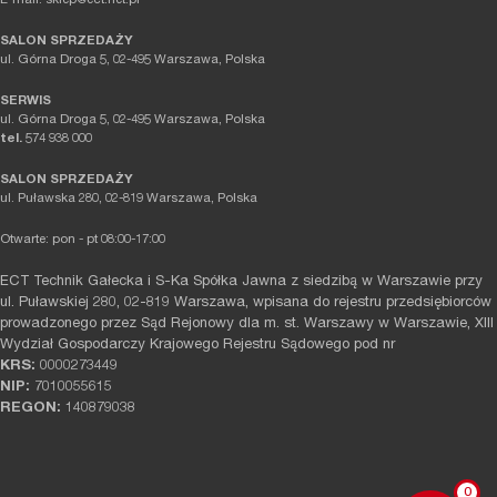
E-mail: sklep@ect.net.pl
SALON SPRZEDAŻY
ul. Górna Droga 5, 02-495 Warszawa, Polska
SERWIS
ul. Górna Droga 5, 02-495 Warszawa, Polska
tel.
574 938 000
SALON SPRZEDAŻY
ul. Puławska 280, 02-819 Warszawa, Polska
Otwarte: pon - pt 08:00-17:00
ECT Technik Gałecka i S-Ka Spółka Jawna z siedzibą w Warszawie przy
ul. Puławskiej 280, 02-819 Warszawa, wpisana do rejestru przedsiębiorców
prowadzonego przez Sąd Rejonowy dla m. st. Warszawy w Warszawie, XIII
Wydział Gospodarczy Krajowego Rejestru Sądowego pod nr
KRS:
0000273449
NIP:
7010055615
REGON:
140879038
0