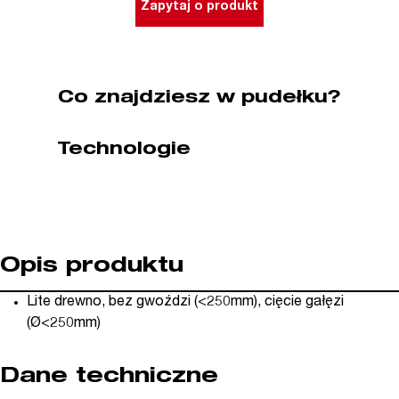
Zapytaj o produkt
drewna
300
mm
3
Co znajdziesz w pudełku?
TPI
5
Technologie
szt.
HCS
CMT
(nr
kat.
JS1617K-
Opis produktu
5)
Lite drewno, bez gwoździ (<250mm), cięcie gałęzi
(Ø<250mm)
Dane techniczne