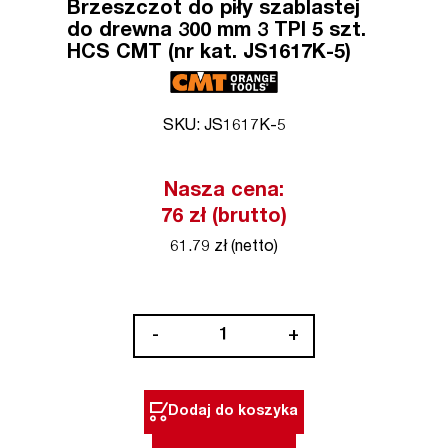
Brzeszczot do piły szablastej
do drewna 300 mm 3 TPI 5 szt.
HCS CMT (nr kat. JS1617K-5)
SKU: JS1617K-5
Nasza cena:
76 zł (brutto)
61.79 zł (netto)
ilość
-
+
Brzeszczot
do
piły
Dodaj do koszyka
szablastej
do