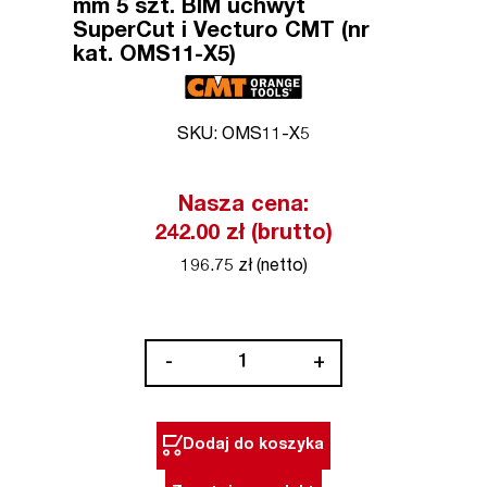
mm 5 szt. BIM uchwyt
SuperCut i Vecturo CMT (nr
kat. OMS11-X5)
SKU: OMS11-X5
Nasza cena:
242.00 zł (brutto)
196.75 zł (netto)
ilość
-
+
Brzeszczot
uniwersalny
28
Dodaj do koszyka
x
48