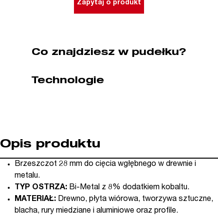
Zapytaj o produkt
mm
5
szt.
BIM
Co znajdziesz w pudełku?
uchwyt
SuperCut
Technologie
i
Vecturo
CMT
(nr
kat.
OMS11-
Opis produktu
X5)
Brzeszczot 28 mm do cięcia wgłębnego w drewnie i
metalu.
TYP OSTRZA:
Bi-Metal z 8% dodatkiem kobaltu.
MATERIAŁ:
Drewno, płyta wiórowa, tworzywa sztuczne,
blacha, rury miedziane i aluminiowe oraz profile.