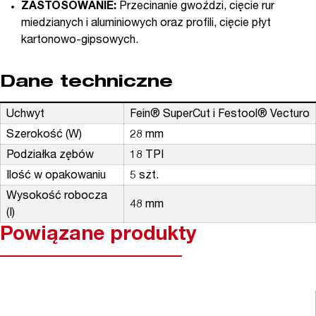
ZASTOSOWANIE:
Przecinanie gwoździ, cięcie rur
miedzianych i aluminiowych oraz profili, cięcie płyt
kartonowo-gipsowych.
Dane techniczne
Uchwyt
Fein® SuperCut i Festool® Vecturo
Szerokość (W)
28 mm
Podziałka zębów
18 TPI
Ilość w opakowaniu
5 szt.
Wysokość robocza
48 mm
(I)
Powiązane produkty