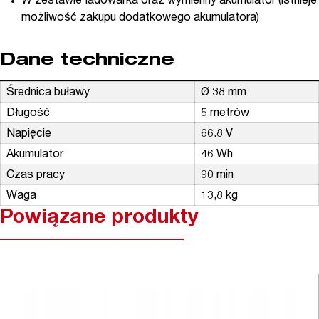
W zestawie ładowarka oraz wymienny akumulator (istnieje
możliwość zakupu dodatkowego akumulatora)
Dane techniczne
Średnica buławy
Ø 38 mm
Długość
5 metrów
Napięcie
66.8 V
Akumulator
46 Wh
Czas pracy
90 min
Waga
13,8 kg
Powiązane produkty