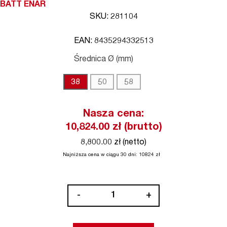
BATT ENAR
SKU: 281104
EAN: 8435294332513
Średnica Ø (mm)
38
50
58
Nasza cena:
10,824.00
zł (brutto)
8,800.00 zł (netto)
Najniższa cena w ciągu 30 dni:
10824
zł
ilość
-
+
Buława
wibracyjna