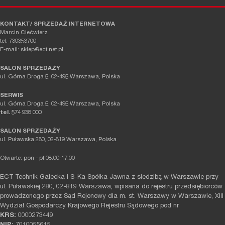
KONTAKT/ SPRZEDAŻ INTERNETOWA
Marcin Ciećwierz
tel. 730353700
E-mail: sklep@ect.net.pl
SALON SPRZEDAŻY
ul. Górna Droga 5, 02-495 Warszawa, Polska
SERWIS
ul. Górna Droga 5, 02-495 Warszawa, Polska
tel.
574 938 000
SALON SPRZEDAŻY
ul. Puławska 280, 02-819 Warszawa, Polska
Otwarte: pon - pt 08:00-17:00
ECT Technik Gałecka i S-Ka Spółka Jawna z siedzibą w Warszawie przy
ul. Puławskiej 280, 02-819 Warszawa, wpisana do rejestru przedsiębiorców
prowadzonego przez Sąd Rejonowy dla m. st. Warszawy w Warszawie, XIII
Wydział Gospodarczy Krajowego Rejestru Sądowego pod nr
KRS:
0000273449