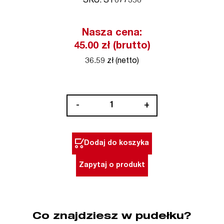
SKU: ST077358
Nasza cena:
45.00 zł (brutto)
36.59 zł (netto)
ilość
-
+
Dysza
redukcyjna
4,5
Dodaj do koszyka
mm,
system
Zapytaj o produkt
19
mm
STEINEL
(nr
Co znajdziesz w pudełku?
kat.