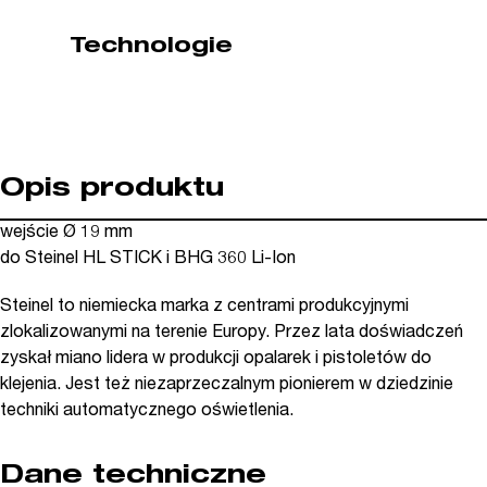
077358)
Technologie
Opis produktu
wejście Ø 19 mm
do Steinel HL STICK i BHG 360 Li-Ion
Steinel to niemiecka marka z centrami produkcyjnymi
zlokalizowanymi na terenie Europy. Przez lata doświadczeń
zyskał miano lidera w produkcji opalarek i pistoletów do
klejenia. Jest też niezaprzeczalnym pionierem w dziedzinie
techniki automatycznego oświetlenia.
Dane techniczne