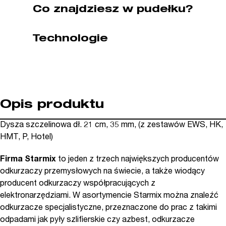
(nr
Co znajdziesz w pudełku?
kat.
SX417011)
Technologie
Opis produktu
Dysza szczelinowa dł. 21 cm, 35 mm, (z zestawów EWS, HK,
HMT, P, Hotel)
Firma Starmix
to jeden z trzech największych producentów
odkurzaczy przemysłowych na świecie, a także wiodący
producent odkurzaczy współpracujących z
elektronarzędziami. W asortymencie Starmix można znaleźć
odkurzacze specjalistyczne, przeznaczone do prac z takimi
odpadami jak pyły szlifierskie czy azbest, odkurzacze