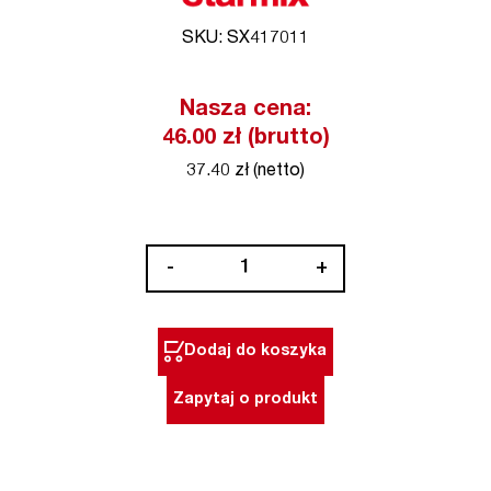
SKU: SX417011
Nasza cena:
46.00 zł (brutto)
37.40 zł (netto)
ilość
-
+
Dysza
szczelinowa
21
Dodaj do koszyka
cm,
system
Zapytaj o produkt
35
mm
STARMIX