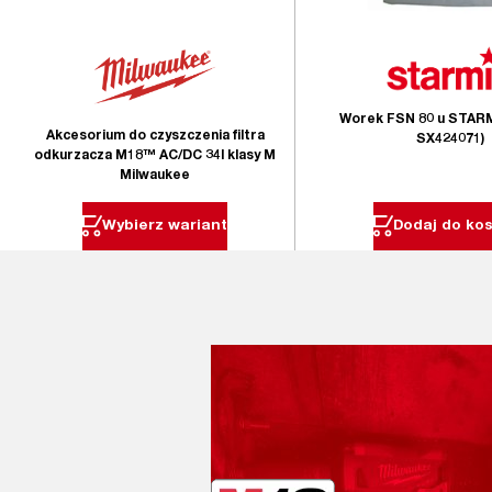
Worek FSN 80 u STARMI
Akcesorium do czyszczenia filtra
SX424071)
odkurzacza M18™ AC/DC 34l klasy M
Milwaukee
Wybierz wariant
Dodaj do ko