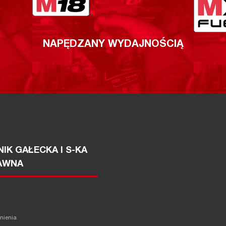
NAPĘDZANY WYDAJNOŚCIĄ
IK GAŁECKA I S-KA
AWNA
żnienia