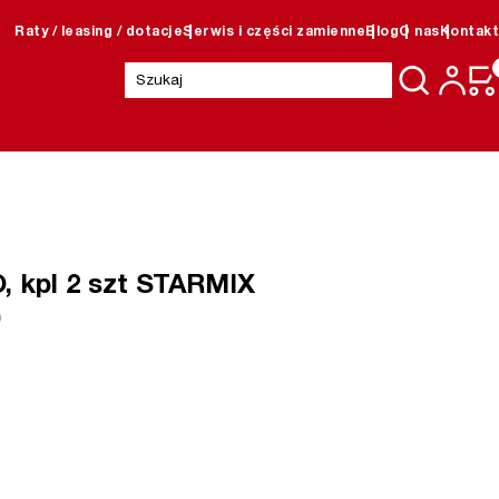
Raty / leasing / dotacje
Serwis i części zamienne
Blog
O nas
Kontakt
Szukaj:
, kpl 2 szt STARMIX
)