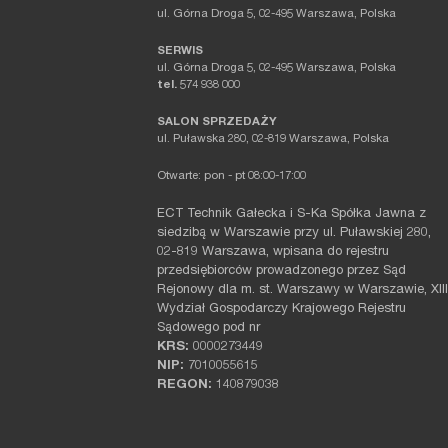
ul. Górna Droga 5, 02-495 Warszawa, Polska
SERWIS
ul. Górna Droga 5, 02-495 Warszawa, Polska
tel.
574 938 000
SALON SPRZEDAŻY
ul. Puławska 280, 02-819 Warszawa, Polska
Otwarte: pon - pt 08:00-17:00
ECT Technik Gałecka i S-Ka Spółka Jawna z
siedzibą w Warszawie przy ul. Puławskiej 280,
02-819 Warszawa, wpisana do rejestru
przedsiębiorców prowadzonego przez Sąd
Rejonowy dla m. st. Warszawy w Warszawie, XIII
Wydział Gospodarczy Krajowego Rejestru
Sądowego pod nr
KRS:
0000273449
NIP:
7010055615
REGON:
140879038