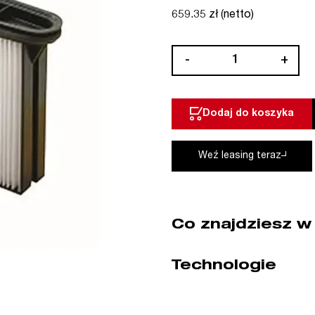
659.35 zł (netto)
ilość
-
+
Filtry
FKPN
NANO,
Dodaj do koszyka
kpl
2
szt
Weź leasing teraz
STARMIX
(nr
kat.
SX425740)
Co znajdziesz w
Technologie