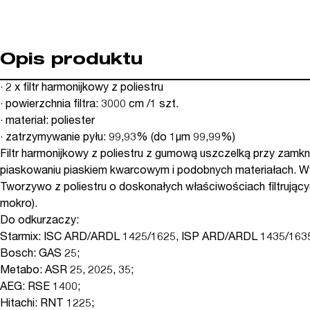
Opis produktu
· 2 x filtr harmonijkowy z poliestru
· powierzchnia filtra: 3000 cm /1 szt.
· materiał: poliester
· zatrzymywanie pyłu: 99,93% (do 1μm 99,99%)
Filtr harmonijkowy z poliestru z gumową uszczelką przy zamkn
piaskowaniu piaskiem kwarcowym i podobnych materiałach. Wy
Tworzywo z poliestru o doskonałych właściwościach filtrujący
mokro).
Do odkurzaczy:
Starmix: ISC ARD/ARDL 1425/1625, ISP ARD/ARDL 1435/1635
Bosch: GAS 25;
Metabo: ASR 25, 2025, 35;
AEG: RSE 1400;
Hitachi: RNT 1225;