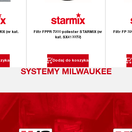
X (nr kat.
Filtr FPPR 7200 poliester STARMIX (nr
Filtr FP 3
kat. SX413372)
szyka
Dodaj do koszyka
SYSTEMY MILWAUKEE