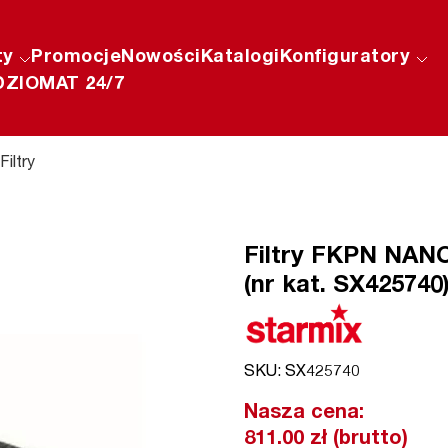
ty
Promocje
Nowości
Katalogi
Konfiguratory
ZIOMAT 24/7
Filtry
Filtry FKPN NANO
(nr kat. SX425740
SKU: SX425740
Nasza cena:
811.00 zł (brutto)