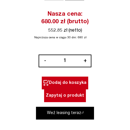
Nasza cena:
680.00
zł (brutto)
552.85 zł (netto)
Najniższa cena w ciągu 30 dni:
680
zł
ilość
-
+
Gwoździe
pierścieniowe
PASLODE
Dodaj do koszyka
Zapytaj o produkt
Weź leasing teraz