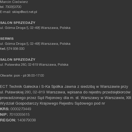
Marcin Ciećwierz
tel. 730353700
E-mail: sklep@ect.net.pl
SALON SPRZEDAŻY
ul. Górna Droga 5, 02-495 Warszawa, Polska
SERWIS
ul. Górna Droga 5, 02-495 Warszawa, Polska
tel.
574 938 000
SALON SPRZEDAŻY
ul. Puławska 280, 02-819 Warszawa, Polska
Otwarte: pon - pt 08:00-17:00
ECT Technik Gałecka i S-Ka Spółka Jawna z siedzibą w Warszawie przy
ul. Puławskiej 280, 02-819 Warszawa, wpisana do rejestru przedsiębiorców
prowadzonego przez Sąd Rejonowy dla m. st. Warszawy w Warszawie, XIII
Wydział Gospodarczy Krajowego Rejestru Sądowego pod nr
KRS:
0000273449
NIP:
7010055615
REGON:
140879038