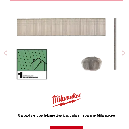
Gwoździe powlekane żywicą, galwanizowane Milwaukee