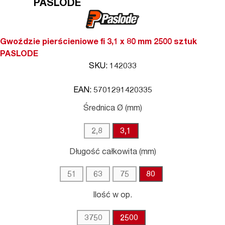
PASLODE
Gwoździe pierścieniowe fi 3,1 x 80 mm 2500 sztuk
PASLODE
SKU: 142033
EAN: 5701291420335
Średnica Ø (mm)
2,8
3,1
Długość całkowita (mm)
51
63
75
80
Ilość w op.
3750
2500